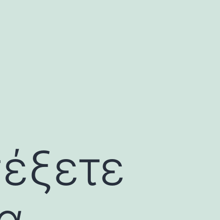
σέξετε
ια