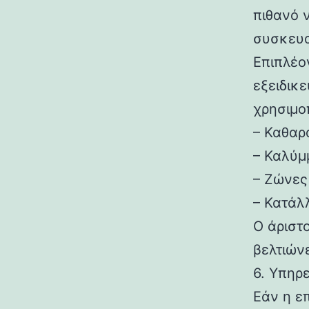
πιθανό 
συσκευα
Επιπλέον
εξειδικ
χρησιμο
– Καθαρ
– Καλύμ
– Ζώνες
– Κατάλ
Ο άριστ
βελτιών
6. Υπηρ
Εάν η ε