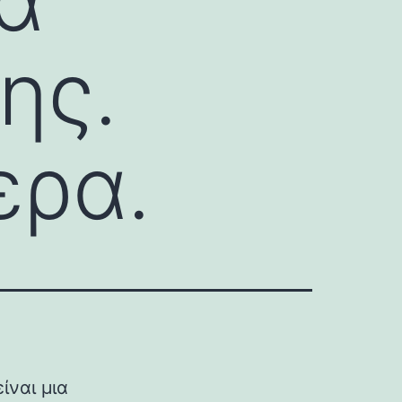
ης.
ερα.
είναι μια