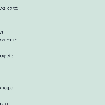
ένα κατά
ει
σει αυτό
αφείς
μπειρία
 στα