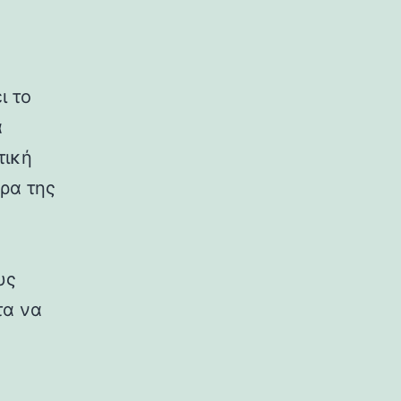
ι το
α
τική
ρα της
υς
τα να