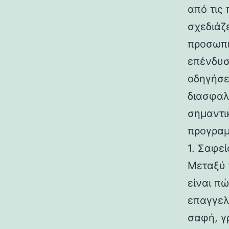
από τις
σχεδιάζε
προσωπι
επένδυσ
οδηγήσει
διασφαλ
σημαντι
προγραμ
1. Σαφε
Μεταξύ 
είναι πώ
επαγγελ
σαφή, γ