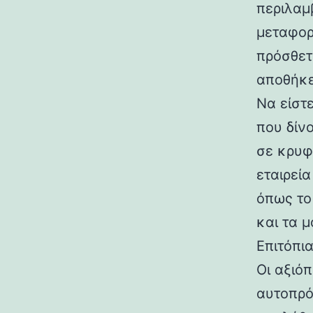
περιλαμ
μεταφορ
πρόσθετ
αποθήκε
Να είστ
που δίν
σε κρυφ
εταιρεί
όπως το
και τα μ
Επιτόπι
Οι αξιό
αυτοπρό