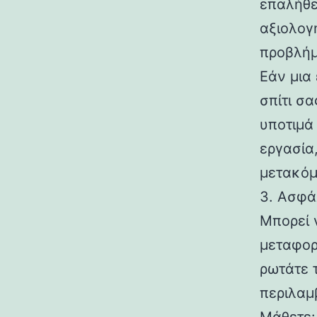
επαλήθε
αξιολογ
προβλήμ
Εάν μια 
σπίτι σα
υποτιμά
εργασία
μετακόμ
3. Ασφά
Μπορεί 
μεταφορε
ρωτάτε τ
περιλαμ