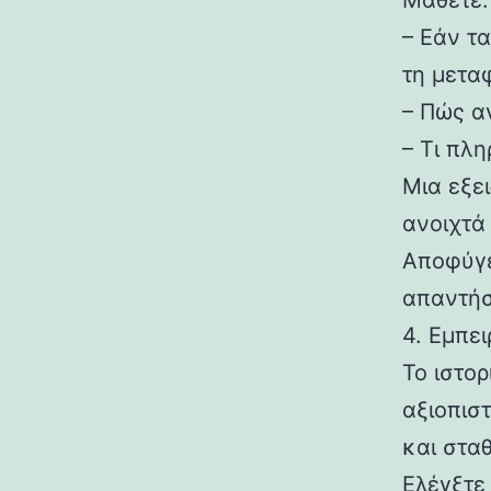
Μάθετε:
– Εάν τ
τη μετα
– Πώς αν
– Τι πλ
Μια εξε
ανοιχτά
Αποφύγε
απαντήσ
4. Εμπει
Το ιστορ
αξιοπιστ
και στα
Ελέγξτε 