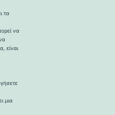
ι τα
πορεί να
 να
, είναι
ογήσετε
ι μια