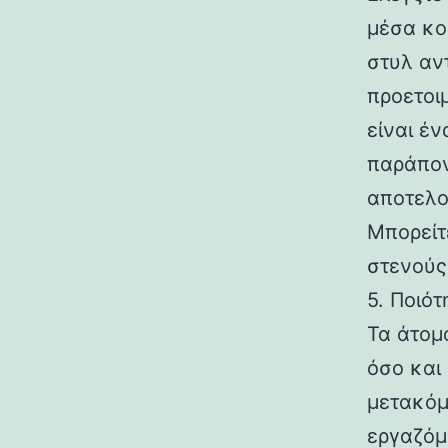
μέσα κο
στυλ αν
προετοιμ
είναι έ
παράπον
αποτελο
Μπορείτ
στενούς
5. Ποιό
Τα άτομ
όσο και 
μετακόμ
εργαζόμ