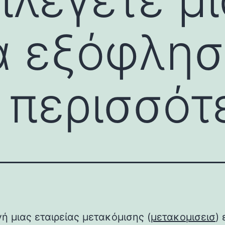
α εξόφλησ
 περισσότ
ή μιας εταιρείας μετακόμισης (
μετακομισεισ
) 