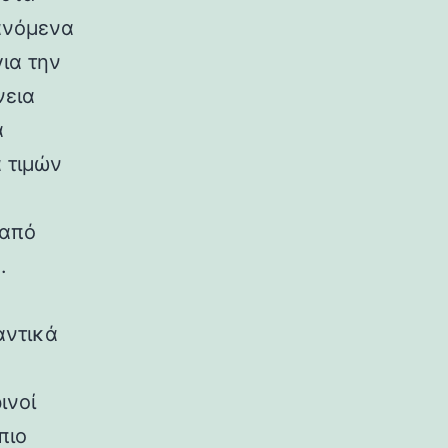
ανόμενα
ια την
νεια
α
 τιμών
 από
.
αντικά
ινοί
πιο