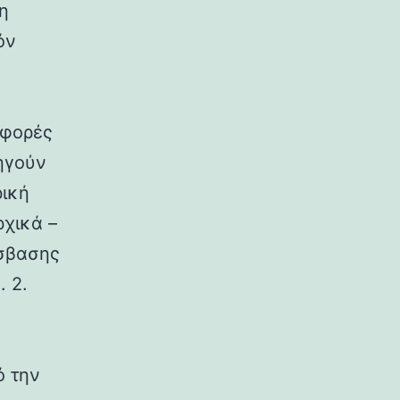
η
όν
σφορές
δηγούν
ρική
ρχικά –
όσβασης
. 2.
ό την