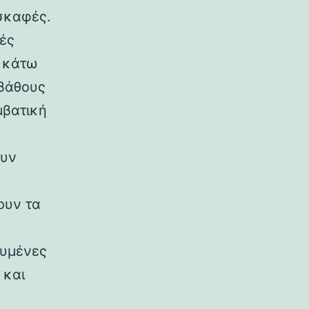
σκαφές.
τές
ι κάτω
 βάθους
μβατική
ουν
ουν τα
ευμένες
 και