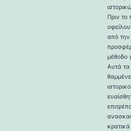
ιστορικ
Πριν το
οφείλου
από την
προσφέρ
μέθοδο 
Αυτά τα
θαμμένε
ιστορικ
ευαίσθη
επιτρέπ
ανασκαφ
κρατικά