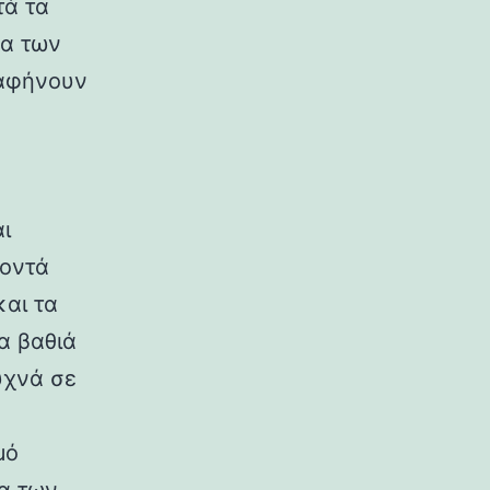
τά τα
να των
 αφήνουν
ι
κοντά
και τα
α βαθιά
υχνά σε
μό