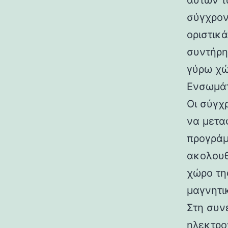
αυτών τ
σύγχρον
οριστικ
συντήρη
γύρω χώ
Ενσωμά
Οι σύγχ
να μετα
προγράμ
ακολουθ
χώρο τη
μαγνητι
Στη συν
ηλεκτρο