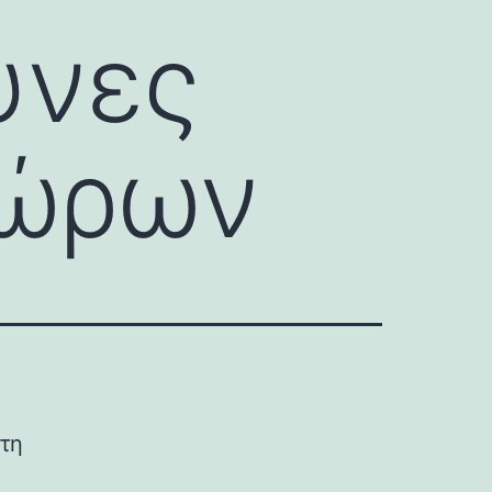
υνες
Χώρων
τη