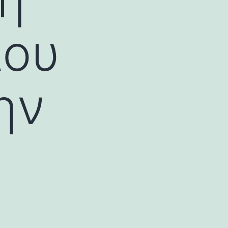
λου
ην