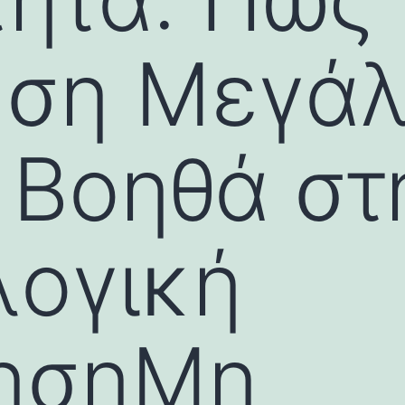
υση Μεγά
 Βοηθά στ
λογική
ησηΜη