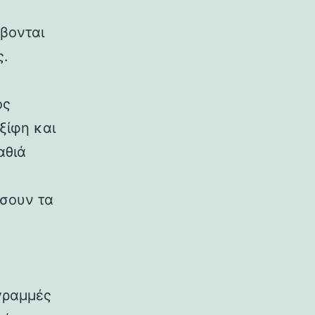
βονται
ς.
ός
ξίφη και
αθιά
ίσουν τα
γραμμές