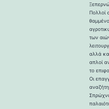
Ξεπερνώ
Πολλοί 
θαμμένο
αγροτικ
των αιώ
λειτουρ
αλλά κα
απλοί α
το επιφ
Οι επαγ
αναζήτη
Σπρώχνο
παλαιότ