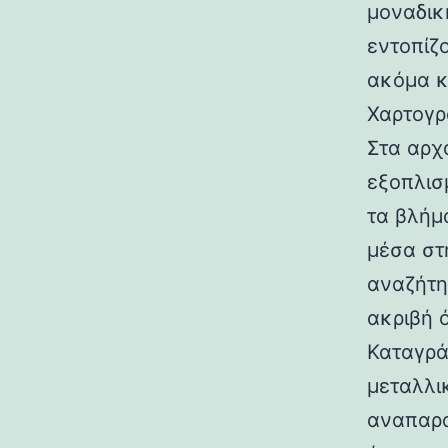
μοναδικ
εντοπίζ
ακόμα κ
Χαρτογρ
Στα αρχ
εξοπλισμ
τα βλήμ
μέσα στ
αναζήτη
ακριβή 
Καταγρά
μεταλλι
αναπαρα