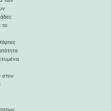
ρα των
υν
μάδες
 το
Χάρτες
ατότητα
ικευμένα
) στον
ε
στατων