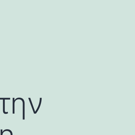
την
 η