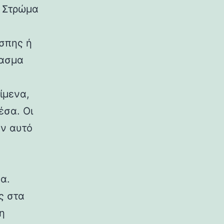
ό Στρώμα
σπης ή
ρασμα
ίμενα,
έσα. Οι
υν αυτό
α.
ς στα
η