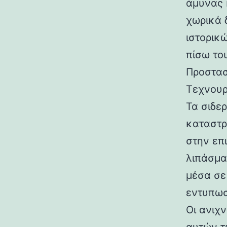
άμυνας 
χωρικά 
ιστορικ
πίσω το
Προστασ
Τεχνου
Τα σιδε
καταστρ
στην επ
λιπάσμα
μέσα σε
εντυπωσ
Οι ανιχ