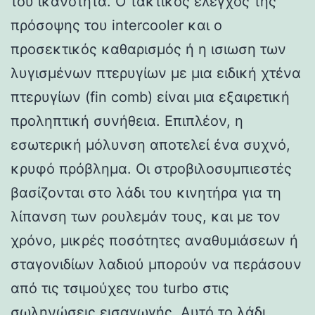
του ικανότητα. Ο τακτικός έλεγχος της
πρόσοψης του intercooler και ο
προσεκτικός καθαρισμός ή η ισιωση των
λυγισμένων πτερυγίων με μια ειδική χτένα
πτερυγίων (fin comb) είναι μια εξαιρετική
προληπτική συνήθεια. Επιπλέον, η
εσωτερική μόλυνση αποτελεί ένα συχνό,
κρυφό πρόβλημα. Οι στροβιλοσυμπιεστές
βασίζονται στο λάδι του κινητήρα για τη
λίπανση των ρουλεμάν τους, και με τον
χρόνο, μικρές ποσότητες αναθυμιάσεων ή
σταγονιδίων λαδιού μπορούν να περάσουν
από τις τσιμούχες του turbo στις
σωληνώσεις εισαγωγής. Αυτό το λάδι