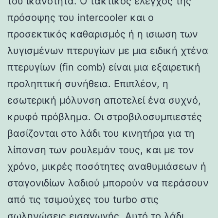
του ικανότητα. Ο τακτικός έλεγχος της
πρόσοψης του intercooler και ο
προσεκτικός καθαρισμός ή η ισιωση των
λυγισμένων πτερυγίων με μια ειδική χτένα
πτερυγίων (fin comb) είναι μια εξαιρετική
προληπτική συνήθεια. Επιπλέον, η
εσωτερική μόλυνση αποτελεί ένα συχνό,
κρυφό πρόβλημα. Οι στροβιλοσυμπιεστές
βασίζονται στο λάδι του κινητήρα για τη
λίπανση των ρουλεμάν τους, και με τον
χρόνο, μικρές ποσότητες αναθυμιάσεων ή
σταγονιδίων λαδιού μπορούν να περάσουν
από τις τσιμούχες του turbo στις
σωληνώσεις εισαγωγής. Αυτό το λάδι