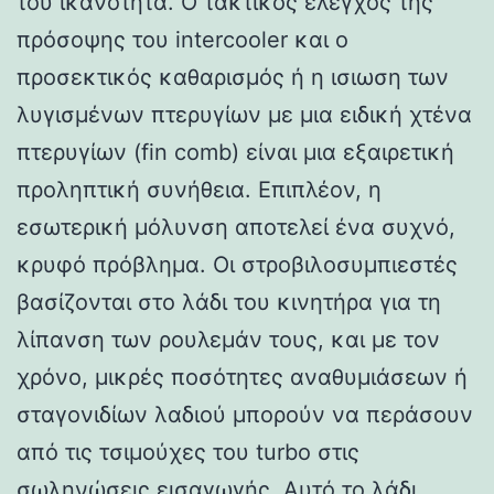
του ικανότητα. Ο τακτικός έλεγχος της
πρόσοψης του intercooler και ο
προσεκτικός καθαρισμός ή η ισιωση των
λυγισμένων πτερυγίων με μια ειδική χτένα
πτερυγίων (fin comb) είναι μια εξαιρετική
προληπτική συνήθεια. Επιπλέον, η
εσωτερική μόλυνση αποτελεί ένα συχνό,
κρυφό πρόβλημα. Οι στροβιλοσυμπιεστές
βασίζονται στο λάδι του κινητήρα για τη
λίπανση των ρουλεμάν τους, και με τον
χρόνο, μικρές ποσότητες αναθυμιάσεων ή
σταγονιδίων λαδιού μπορούν να περάσουν
από τις τσιμούχες του turbo στις
σωληνώσεις εισαγωγής. Αυτό το λάδι