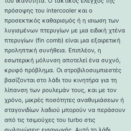
του ικανότητα. Ο τακτικός έλεγχος της
πρόσοψης του intercooler και ο
προσεκτικός καθαρισμός ή η ισιωση των
λυγισμένων πτερυγίων με μια ειδική χτένα
πτερυγίων (fin comb) είναι μια εξαιρετική
προληπτική συνήθεια. Επιπλέον, η
εσωτερική μόλυνση αποτελεί ένα συχνό,
κρυφό πρόβλημα. Οι στροβιλοσυμπιεστές
βασίζονται στο λάδι του κινητήρα για τη
λίπανση των ρουλεμάν τους, και με τον
χρόνο, μικρές ποσότητες αναθυμιάσεων ή
σταγονιδίων λαδιού μπορούν να περάσουν
από τις τσιμούχες του turbo στις
σωληνώσεις εισαγωγής. Αυτό το λάδι