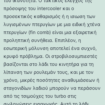
του ικανότητα. Ο τακτικός έλεγχος της
πρόσοψης του intercooler και ο
προσεκτικός καθαρισμός ή η ισιωση των
λυγισμένων πτερυγίων με μια ειδική χτένα
πτερυγίων (fin comb) είναι μια εξαιρετική
προληπτική συνήθεια. Επιπλέον, η
εσωτερική μόλυνση αποτελεί ένα συχνό,
κρυφό πρόβλημα. Οι στροβιλοσυμπιεστές
βασίζονται στο λάδι του κινητήρα για τη
λίπανση των ρουλεμάν τους, και με τον
χρόνο, μικρές ποσότητες αναθυμιάσεων ή
σταγονιδίων λαδιού μπορούν να περάσουν
από τις τσιμούχες του turbo στις
σωληνώσεις εισαγωγής. Αυτό το λάδι