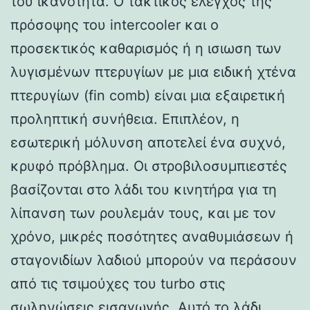
του ικανότητα. Ο τακτικός έλεγχος της
πρόσοψης του intercooler και ο
προσεκτικός καθαρισμός ή η ισιωση των
λυγισμένων πτερυγίων με μια ειδική χτένα
πτερυγίων (fin comb) είναι μια εξαιρετική
προληπτική συνήθεια. Επιπλέον, η
εσωτερική μόλυνση αποτελεί ένα συχνό,
κρυφό πρόβλημα. Οι στροβιλοσυμπιεστές
βασίζονται στο λάδι του κινητήρα για τη
λίπανση των ρουλεμάν τους, και με τον
χρόνο, μικρές ποσότητες αναθυμιάσεων ή
σταγονιδίων λαδιού μπορούν να περάσουν
από τις τσιμούχες του turbo στις
σωληνώσεις εισαγωγής. Αυτό το λάδι