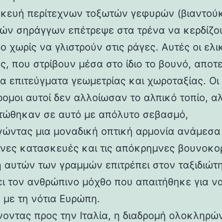
κευή περίτεχνων τοξωτών γεφυρών (βιαντούκ
δών σηράγγων επέτρεψε στα τρένα να κερδίζο
 χωρίς να γλιστρούν στις ράγες. Αυτές οι ελι
ς, που στρίβουν μέσα στο ίδιο το βουνό, αποτ
α επιτεύγματα γεωμετρίας και χωροταξίας. Οι
ρομοι αυτοί δεν αλλοίωσαν το αλπικό τοπίο, α
ώθηκαν σε αυτό με απόλυτο σεβασμό,
γώντας μια μοναδική οπτική αρμονία ανάμεσα 
νες κατασκευές και τις απόκρημνες βουνοκο
η αυτών των γραμμών επιτρέπει στον ταξιδιώτ
ει τον ανθρώπινο μόχθο που απαιτήθηκε για ν
 με τη νότια Ευρώπη.
νοντας προς την Ιταλία, η διαδρομή ολοκληρών