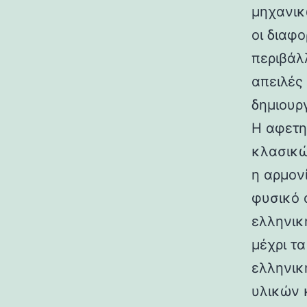
μηχανικ
οι διαφ
περιβάλ
απειλές
δημιουρ
Η αφετη
κλασικώ
η αρμον
φυσικό 
ελληνικ
μέχρι τ
ελληνικ
υλικών 