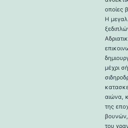
οποίες 
Η μεγαλ
ξεδιπλώ
Αδριατικ
επικοιν
δημιουρ
μέχρι σ
σιδηροδ
κατασκε
αιώνα, 
της επο
βουνών,
του γραν