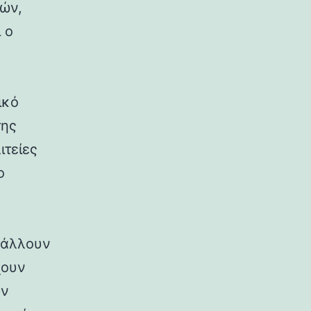
ρών,
 ο
ικό
της
ιτείες
ο
ιβάλλουν
χουν
ων