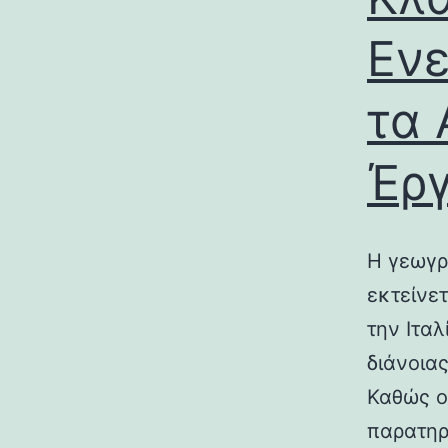
Ενε
τα 
Έρ
Η γεωγρ
εκτείνε
την Ιτα
διάνοια
Καθώς ο
παρατηρ