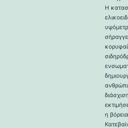
Η κατασ
ελικοει
υψόμετρο
σήραγγε
κορυφαί
σιδηρόδ
ενσωματ
δημιουρ
ανθρώπι
διάσχισ
εκτιμήσ
η βόρεια
Κατεβαί