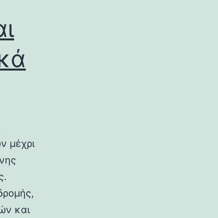
αι
ικά
ν μέχρι
ινης
ς.
δρομής,
ών και