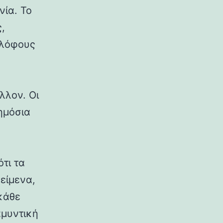
νία. Το
,
 λόφους
λλον. Οι
δημόσια
ότι τα
κείμενα,
κάθε
αμυντική