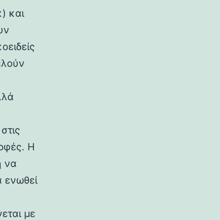
) και
υν
κοειδείς
ελούν
λλά
στις
ρφές. Η
η να
α ενωθεί
εται με