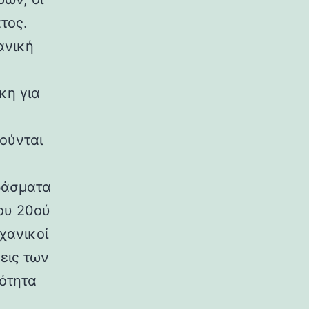
τος.
ανική
κη για
ούνται
ράσματα
ου 20ού
χανικοί
εις των
ρότητα