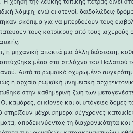
 Η χρήση της λευκής τοπικής πέτρας δίνει στα
αδική λάμψη, ενώ οι στενοί, δαιδαλώδεις δρόμο
τηκαν σκόπιμα για να μπερδεύουν τους εισβολ
τατεύουν τους κατοίκους από τους ισχυρούς 
ατικής.
ιτ, η μηχανική αποκτά μια άλλη διάσταση, καθ
απτύχθηκε μέσα στα σπλάχνα του Παλατιού τ
ιανού. Αυτό το ρωμαϊκό οχυρωμένο συγκρότη
 πώς η αρχαία ρωμαϊκή μνημειακή αρχιτεκτονι
ώθηκε στην καθημερινή ζωή των μεταγενέστ
Οι καμάρες, οι κίονες και οι υπόγειες δομές τ
ύ στηρίζουν μέχρι σήμερα σύγχρονες κατοικίε
ματα, αποδεικνύοντας τη διαχρονικότητα και 
κότητα των ρωμαϊκών κατασκευαστικών μεθόδ