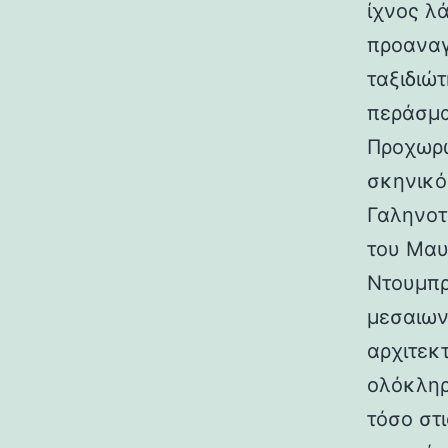
ίχνος λ
προαναγ
ταξιδιώτ
περάσμα
Προχωρώ
σκηνικό
Γαληνοτ
του Μαυ
Ντουμπρ
μεσαιων
αρχιτεκ
ολόκληρ
τόσο στι