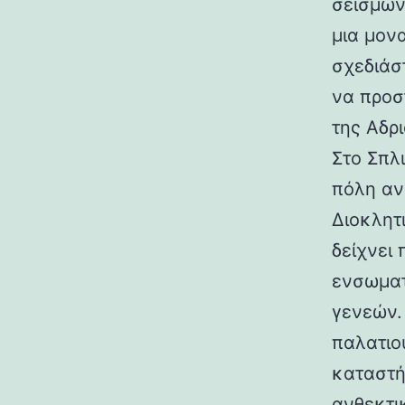
σεισμών.
μια μον
σχεδιάσ
να προσ
της Αδρι
Στο Σπλ
πόλη αν
Διοκλητ
δείχνει
ενσωματ
γενεών. 
παλατιο
καταστή
ανθεκτι