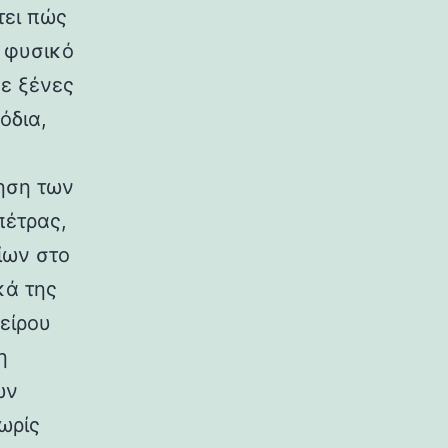
τει πώς
ο φυσικό
σε ξένες
όδια,
ηση των
πέτρας,
ίων στο
κά της
είρου
η
ων
ωρίς