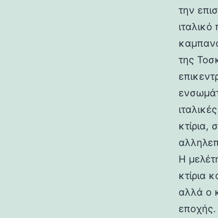
την επι
ιταλικό
καμπανα
της Τοσ
επικεντ
ενσωμάτ
ιταλικές
κτίρια,
αλληλεπ
Η μελέτη
κτίρια κ
αλλά ο 
εποχής.