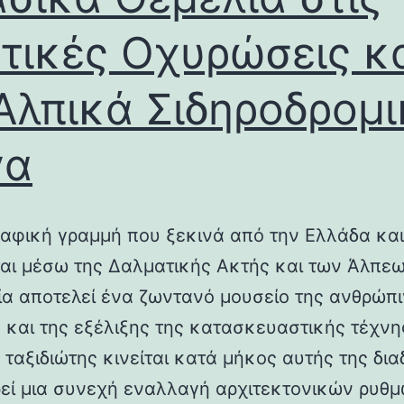
τικές Οχυρώσεις κ
Αλπικά Σιδηροδρομ
γα
αφική γραμμή που ξεκινά από την Ελλάδα και
ται μέσω της Δαλματικής Ακτής και των Άλπεω
λία αποτελεί ένα ζωντανό μουσείο της ανθρώπ
ς και της εξέλιξης της κατασκευαστικής τέχνη
 ταξιδιώτης κινείται κατά μήκος αυτής της δια
εί μια συνεχή εναλλαγή αρχιτεκτονικών ρυθμ