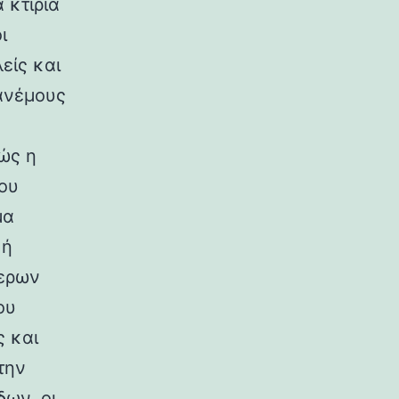
 κτίρια
ι
είς και
ανέμους
ώς η
ου
μα
κή
ερων
ου
ς και
την
ων, οι