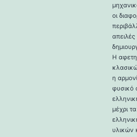
μηχανικ
οι διαφ
περιβάλ
απειλές
δημιουρ
Η αφετη
κλασικώ
η αρμον
φυσικό 
ελληνικ
μέχρι τ
ελληνικ
υλικών 