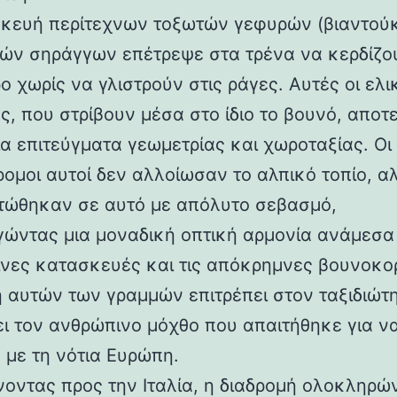
κευή περίτεχνων τοξωτών γεφυρών (βιαντούκ
δών σηράγγων επέτρεψε στα τρένα να κερδίζο
 χωρίς να γλιστρούν στις ράγες. Αυτές οι ελι
ς, που στρίβουν μέσα στο ίδιο το βουνό, αποτ
α επιτεύγματα γεωμετρίας και χωροταξίας. Οι
ρομοι αυτοί δεν αλλοίωσαν το αλπικό τοπίο, α
ώθηκαν σε αυτό με απόλυτο σεβασμό,
γώντας μια μοναδική οπτική αρμονία ανάμεσα 
νες κατασκευές και τις απόκρημνες βουνοκο
η αυτών των γραμμών επιτρέπει στον ταξιδιώτ
ει τον ανθρώπινο μόχθο που απαιτήθηκε για ν
 με τη νότια Ευρώπη.
νοντας προς την Ιταλία, η διαδρομή ολοκληρών