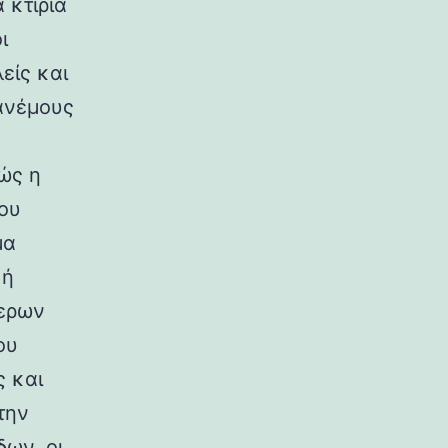
 κτίρια
ι
είς και
ανέμους
ώς η
ου
μα
κή
ερων
ου
ς και
την
ων, οι