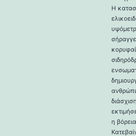
Η κατασ
ελικοει
υψόμετρο
σήραγγε
κορυφαί
σιδηρόδ
ενσωματ
δημιουρ
ανθρώπι
διάσχισ
εκτιμήσ
η βόρεια
Κατεβαί