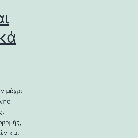
αι
ικά
ν μέχρι
ινης
ς.
δρομής,
ών και