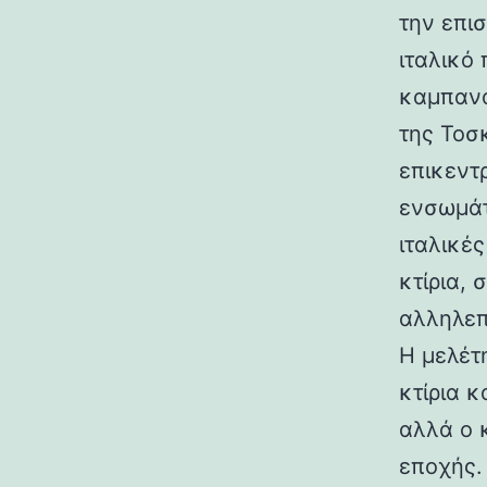
την επι
ιταλικό
καμπανα
της Τοσ
επικεντ
ενσωμάτ
ιταλικές
κτίρια,
αλληλεπ
Η μελέτη
κτίρια κ
αλλά ο 
εποχής.