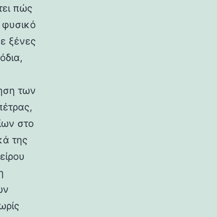
τει πώς
ο φυσικό
σε ξένες
όδια,
ηση των
πέτρας,
ίων στο
κά της
είρου
η
ων
ωρίς