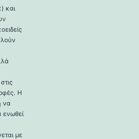
) και
υν
κοειδείς
ελούν
λλά
στις
ρφές. Η
η να
α ενωθεί
εται με