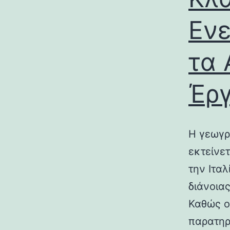
Ενε
τα 
Έρ
Η γεωγρ
εκτείνε
την Ιτα
διάνοια
Καθώς ο
παρατηρ