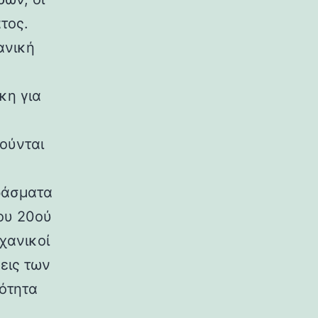
τος.
ανική
κη για
ούνται
ράσματα
ου 20ού
χανικοί
εις των
ρότητα