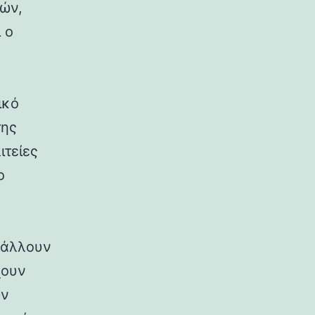
ρών,
 ο
ικό
της
ιτείες
ο
ιβάλλουν
χουν
ων