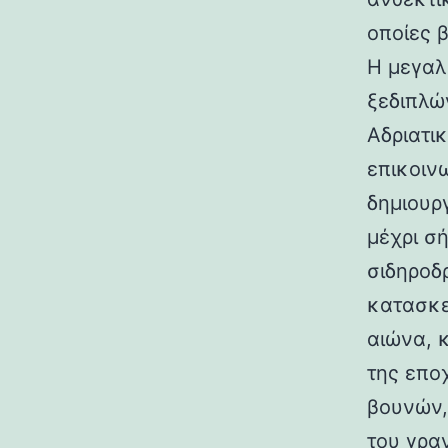
οποίες 
Η μεγαλ
ξεδιπλώ
Αδριατικ
επικοιν
δημιουρ
μέχρι σ
σιδηροδ
κατασκε
αιώνα, 
της επο
βουνών,
του γραν