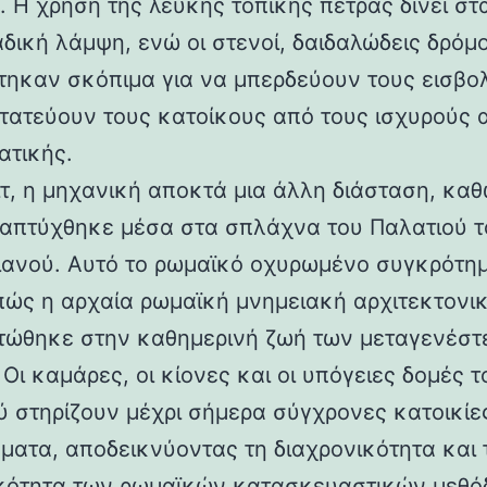
 Η χρήση της λευκής τοπικής πέτρας δίνει στα
αδική λάμψη, ενώ οι στενοί, δαιδαλώδεις δρόμο
τηκαν σκόπιμα για να μπερδεύουν τους εισβολ
τατεύουν τους κατοίκους από τους ισχυρούς 
ατικής.
ιτ, η μηχανική αποκτά μια άλλη διάσταση, καθ
απτύχθηκε μέσα στα σπλάχνα του Παλατιού τ
ιανού. Αυτό το ρωμαϊκό οχυρωμένο συγκρότη
 πώς η αρχαία ρωμαϊκή μνημειακή αρχιτεκτονι
ώθηκε στην καθημερινή ζωή των μεταγενέστ
Οι καμάρες, οι κίονες και οι υπόγειες δομές τ
ύ στηρίζουν μέχρι σήμερα σύγχρονες κατοικίε
ματα, αποδεικνύοντας τη διαχρονικότητα και 
κότητα των ρωμαϊκών κατασκευαστικών μεθόδ