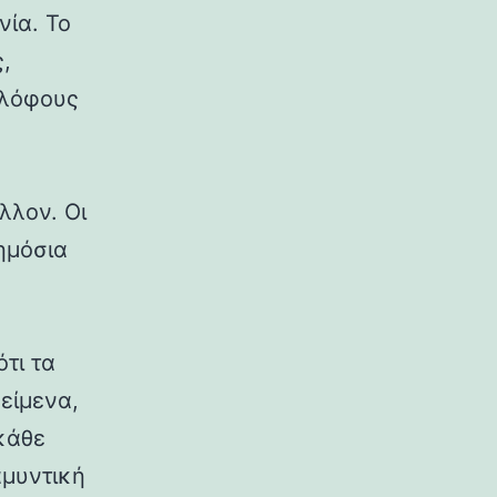
νία. Το
,
 λόφους
λλον. Οι
δημόσια
ότι τα
κείμενα,
κάθε
αμυντική