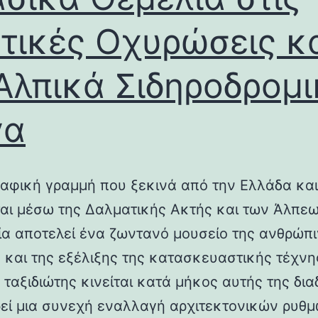
τικές Οχυρώσεις κ
Αλπικά Σιδηροδρομ
γα
αφική γραμμή που ξεκινά από την Ελλάδα και
ται μέσω της Δαλματικής Ακτής και των Άλπεω
λία αποτελεί ένα ζωντανό μουσείο της ανθρώπ
ς και της εξέλιξης της κατασκευαστικής τέχνη
 ταξιδιώτης κινείται κατά μήκος αυτής της δια
εί μια συνεχή εναλλαγή αρχιτεκτονικών ρυθμ