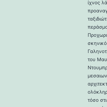
ίχνος λ
προαναγ
ταξιδιώτ
περάσμα
Προχωρώ
σκηνικό
Γαληνοτ
του Μαυ
Ντουμπρ
μεσαιων
αρχιτεκ
ολόκληρ
τόσο στι