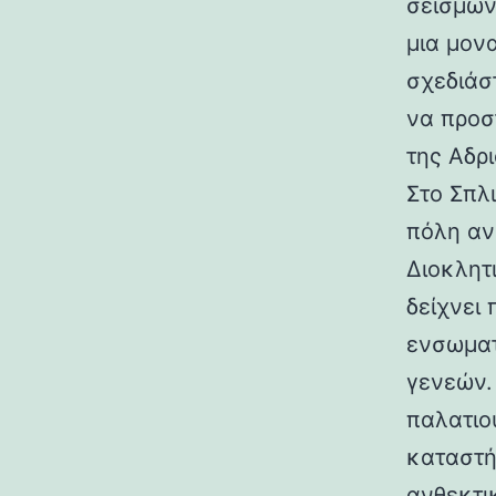
σεισμών.
μια μον
σχεδιάσ
να προσ
της Αδρι
Στο Σπλ
πόλη αν
Διοκλητ
δείχνει
ενσωματ
γενεών. 
παλατιο
καταστή
ανθεκτι