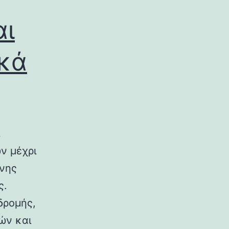
αι
ικά
ν μέχρι
ινης
ς.
δρομής,
ών και