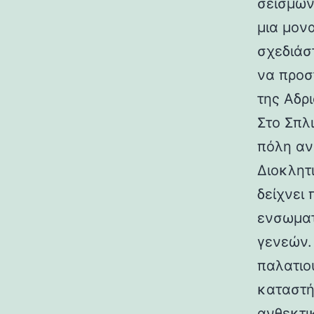
σεισμών.
μια μον
σχεδιάσ
να προσ
της Αδρι
Στο Σπλ
πόλη αν
Διοκλητ
δείχνει
ενσωματ
γενεών. 
παλατιο
καταστή
ανθεκτι