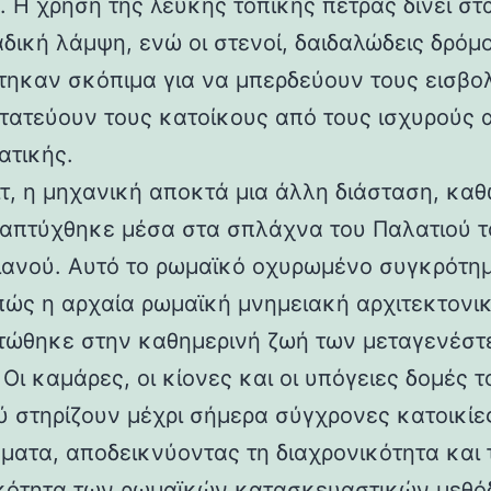
 Η χρήση της λευκής τοπικής πέτρας δίνει στα
αδική λάμψη, ενώ οι στενοί, δαιδαλώδεις δρόμο
τηκαν σκόπιμα για να μπερδεύουν τους εισβολ
τατεύουν τους κατοίκους από τους ισχυρούς 
ατικής.
ιτ, η μηχανική αποκτά μια άλλη διάσταση, καθ
απτύχθηκε μέσα στα σπλάχνα του Παλατιού τ
ιανού. Αυτό το ρωμαϊκό οχυρωμένο συγκρότη
 πώς η αρχαία ρωμαϊκή μνημειακή αρχιτεκτονι
ώθηκε στην καθημερινή ζωή των μεταγενέστ
Οι καμάρες, οι κίονες και οι υπόγειες δομές τ
ύ στηρίζουν μέχρι σήμερα σύγχρονες κατοικίε
ματα, αποδεικνύοντας τη διαχρονικότητα και 
κότητα των ρωμαϊκών κατασκευαστικών μεθόδ