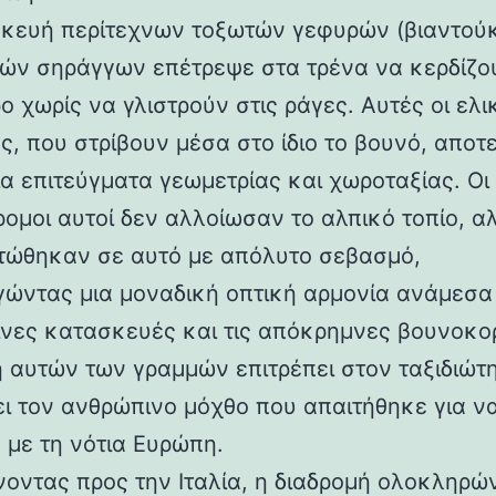
κευή περίτεχνων τοξωτών γεφυρών (βιαντούκ
δών σηράγγων επέτρεψε στα τρένα να κερδίζο
 χωρίς να γλιστρούν στις ράγες. Αυτές οι ελι
ς, που στρίβουν μέσα στο ίδιο το βουνό, αποτ
α επιτεύγματα γεωμετρίας και χωροταξίας. Οι
ρομοι αυτοί δεν αλλοίωσαν το αλπικό τοπίο, α
ώθηκαν σε αυτό με απόλυτο σεβασμό,
γώντας μια μοναδική οπτική αρμονία ανάμεσα 
νες κατασκευές και τις απόκρημνες βουνοκο
η αυτών των γραμμών επιτρέπει στον ταξιδιώτ
ει τον ανθρώπινο μόχθο που απαιτήθηκε για ν
 με τη νότια Ευρώπη.
νοντας προς την Ιταλία, η διαδρομή ολοκληρών