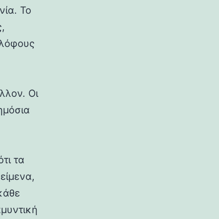
νία. Το
,
 λόφους
λλον. Οι
δημόσια
ότι τα
κείμενα,
κάθε
αμυντική