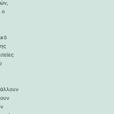
ρών,
 ο
ικό
της
ιτείες
ο
ιβάλλουν
χουν
ων