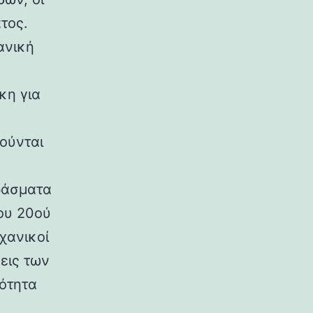
τος.
ανική
κη για
ούνται
ράσματα
ου 20ού
χανικοί
εις των
ρότητα