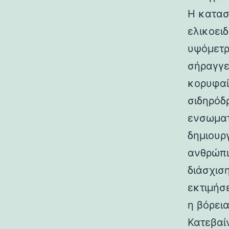
Η κατασ
ελικοει
υψόμετρο
σήραγγε
κορυφαί
σιδηρόδ
ενσωματ
δημιουρ
ανθρώπι
διάσχισ
εκτιμήσ
η βόρεια
Κατεβαί