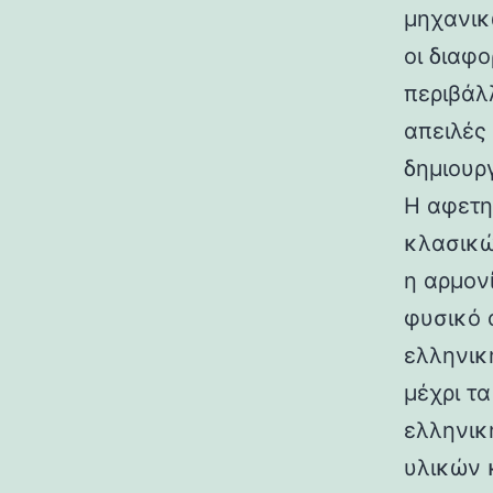
μηχανικ
οι διαφ
περιβάλ
απειλές
δημιουρ
Η αφετη
κλασικώ
η αρμον
φυσικό 
ελληνικ
μέχρι τ
ελληνικ
υλικών 