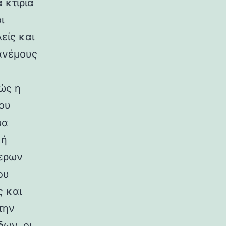
 κτίρια
ι
είς και
ανέμους
ώς η
ου
μα
κή
ερων
ου
ς και
την
ων, οι