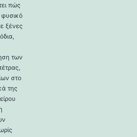
τει πώς
ο φυσικό
σε ξένες
όδια,
ηση των
πέτρας,
ίων στο
κά της
είρου
η
ων
ωρίς