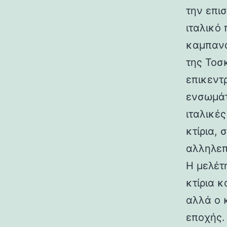
την επι
ιταλικό
καμπανα
της Τοσ
επικεντ
ενσωμάτ
ιταλικές
κτίρια,
αλληλεπ
Η μελέτη
κτίρια κ
αλλά ο 
εποχής.