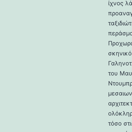
ίχνος λ
προαναγ
ταξιδιώτ
περάσμα
Προχωρώ
σκηνικό
Γαληνοτ
του Μαυ
Ντουμπρ
μεσαιων
αρχιτεκ
ολόκληρ
τόσο στι