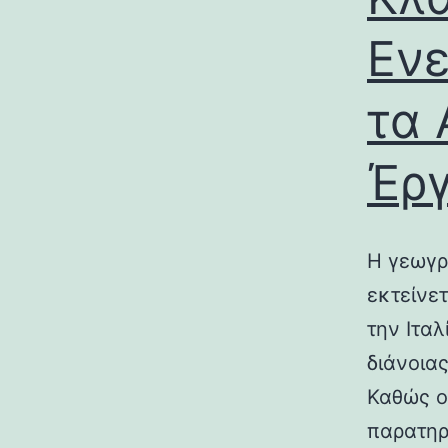
Ενε
τα 
Έρ
Η γεωγρ
εκτείνε
την Ιτα
διάνοια
Καθώς ο
παρατηρ