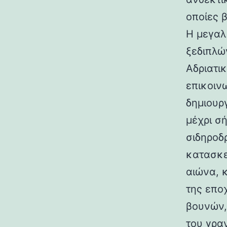
οποίες 
Η μεγαλ
ξεδιπλώ
Αδριατικ
επικοιν
δημιουρ
μέχρι σ
σιδηροδ
κατασκε
αιώνα, 
της επο
βουνών,
του γραν