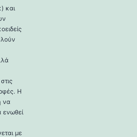
) και
υν
κοειδείς
ελούν
λλά
στις
ρφές. Η
η να
α ενωθεί
εται με