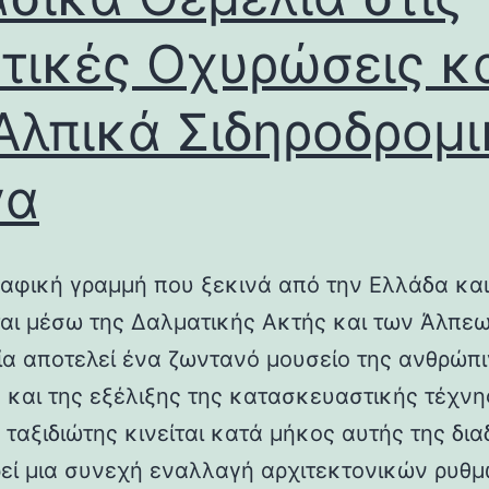
τικές Οχυρώσεις κ
Αλπικά Σιδηροδρομ
γα
αφική γραμμή που ξεκινά από την Ελλάδα και
ται μέσω της Δαλματικής Ακτής και των Άλπεω
λία αποτελεί ένα ζωντανό μουσείο της ανθρώπ
ς και της εξέλιξης της κατασκευαστικής τέχνη
 ταξιδιώτης κινείται κατά μήκος αυτής της δια
εί μια συνεχή εναλλαγή αρχιτεκτονικών ρυθμ