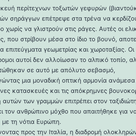
κευή περίτεχνων τοξωτών γεφυρών (βιαντούκ
δών σηράγγων επέτρεψε στα τρένα να κερδίζο
 χωρίς να γλιστρούν στις ράγες. Αυτές οι ελι
ς, που στρίβουν μέσα στο ίδιο το βουνό, αποτ
α επιτεύγματα γεωμετρίας και χωροταξίας. Οι
ρομοι αυτοί δεν αλλοίωσαν το αλπικό τοπίο, α
ώθηκαν σε αυτό με απόλυτο σεβασμό,
γώντας μια μοναδική οπτική αρμονία ανάμεσα 
νες κατασκευές και τις απόκρημνες βουνοκο
η αυτών των γραμμών επιτρέπει στον ταξιδιώτ
ει τον ανθρώπινο μόχθο που απαιτήθηκε για ν
 με τη νότια Ευρώπη.
νοντας προς την Ιταλία, η διαδρομή ολοκληρών