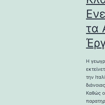
Ενε
τα 
Έρ
Η γεωγρ
εκτείνε
την Ιτα
διάνοια
Καθώς ο
παρατηρ