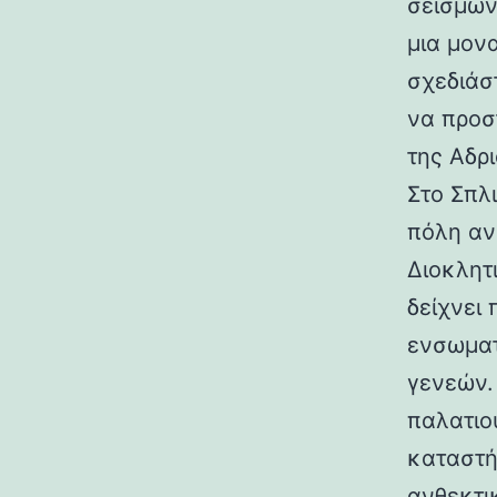
σεισμών.
μια μον
σχεδιάσ
να προσ
της Αδρι
Στο Σπλ
πόλη αν
Διοκλητ
δείχνει
ενσωματ
γενεών. 
παλατιο
καταστή
ανθεκτι