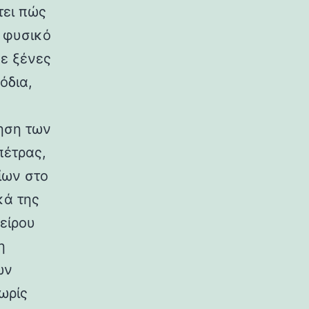
τει πώς
ο φυσικό
σε ξένες
όδια,
ηση των
πέτρας,
ίων στο
κά της
είρου
η
ων
ωρίς