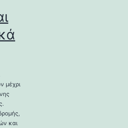
αι
ικά
ν μέχρι
ινης
ς.
δρομής,
ών και