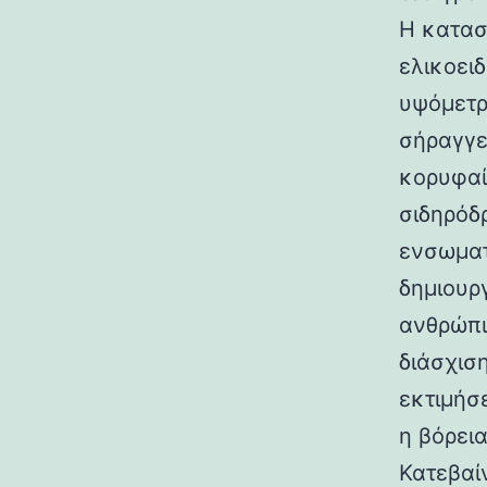
Η κατασ
ελικοει
υψόμετρο
σήραγγε
κορυφαί
σιδηρόδ
ενσωματ
δημιουρ
ανθρώπι
διάσχισ
εκτιμήσ
η βόρεια
Κατεβαί