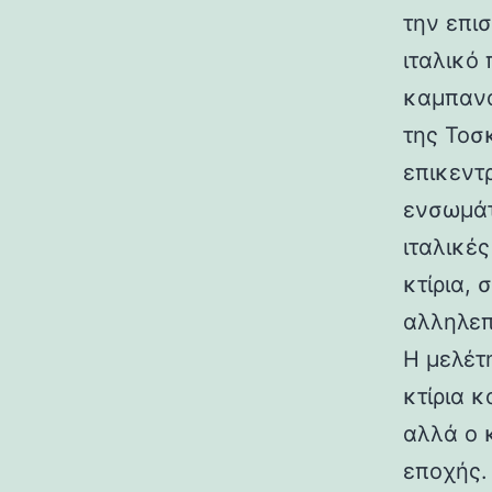
την επι
ιταλικό
καμπανα
της Τοσ
επικεντ
ενσωμάτ
ιταλικές
κτίρια,
αλληλεπ
Η μελέτη
κτίρια κ
αλλά ο 
εποχής.