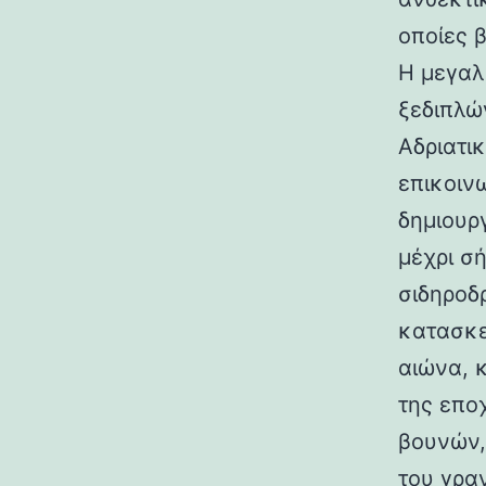
οποίες 
Η μεγαλ
ξεδιπλώ
Αδριατικ
επικοιν
δημιουρ
μέχρι σ
σιδηροδ
κατασκε
αιώνα, 
της επο
βουνών,
του γραν