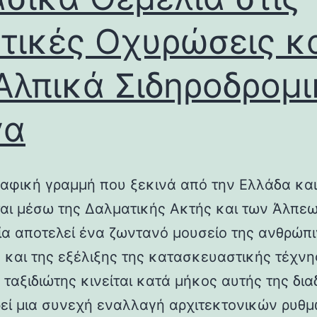
τικές Οχυρώσεις κ
Αλπικά Σιδηροδρομ
γα
αφική γραμμή που ξεκινά από την Ελλάδα και
ται μέσω της Δαλματικής Ακτής και των Άλπεω
λία αποτελεί ένα ζωντανό μουσείο της ανθρώπ
ς και της εξέλιξης της κατασκευαστικής τέχνη
 ταξιδιώτης κινείται κατά μήκος αυτής της δια
εί μια συνεχή εναλλαγή αρχιτεκτονικών ρυθμ