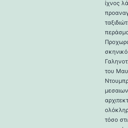
ίχνος λ
προαναγ
ταξιδιώτ
περάσμα
Προχωρώ
σκηνικό
Γαληνοτ
του Μαυ
Ντουμπρ
μεσαιων
αρχιτεκ
ολόκληρ
τόσο στι