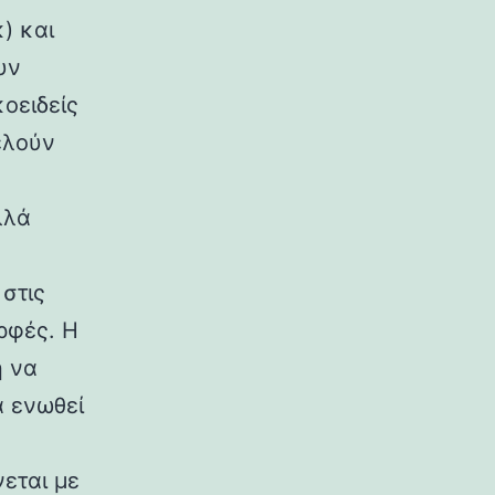
) και
υν
κοειδείς
ελούν
λλά
στις
ρφές. Η
η να
α ενωθεί
εται με