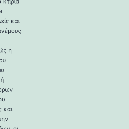
 κτίρια
ι
είς και
ανέμους
ώς η
ου
μα
κή
ερων
ου
ς και
την
ων, οι