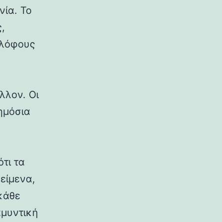
νία. Το
,
 λόφους
λλον. Οι
δημόσια
ότι τα
κείμενα,
κάθε
αμυντική