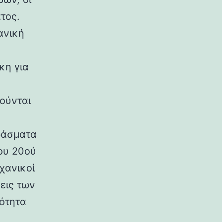
τος.
ανική
κη για
ούνται
ράσματα
ου 20ού
χανικοί
εις των
ρότητα