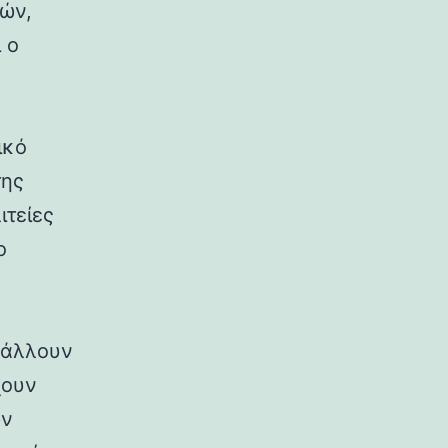
ρών,
 ο
ικό
της
ιτείες
ο
ιβάλλουν
χουν
ων