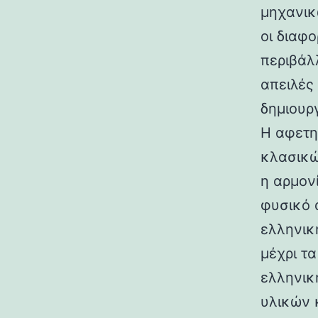
μηχανικ
οι διαφ
περιβάλ
απειλές
δημιουρ
Η αφετη
κλασικώ
η αρμον
φυσικό 
ελληνικ
μέχρι τ
ελληνικ
υλικών 