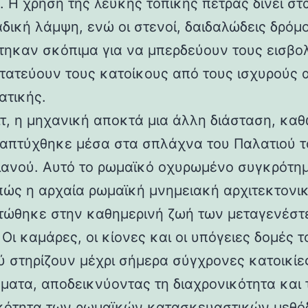
 Η χρήση της λευκής τοπικής πέτρας δίνει στα
αδική λάμψη, ενώ οι στενοί, δαιδαλώδεις δρόμο
τηκαν σκόπιμα για να μπερδεύουν τους εισβολ
τατεύουν τους κατοίκους από τους ισχυρούς 
ατικής.
ιτ, η μηχανική αποκτά μια άλλη διάσταση, καθ
απτύχθηκε μέσα στα σπλάχνα του Παλατιού τ
ιανού. Αυτό το ρωμαϊκό οχυρωμένο συγκρότη
 πώς η αρχαία ρωμαϊκή μνημειακή αρχιτεκτονι
ώθηκε στην καθημερινή ζωή των μεταγενέστ
Οι καμάρες, οι κίονες και οι υπόγειες δομές τ
ύ στηρίζουν μέχρι σήμερα σύγχρονες κατοικίε
ματα, αποδεικνύοντας τη διαχρονικότητα και 
κότητα των ρωμαϊκών κατασκευαστικών μεθόδ