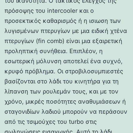
του ικανότητα. Ο τακτικός έλεγχος της
πρόσοψης του intercooler και ο
προσεκτικός καθαρισμός ή η ισιωση των
λυγισμένων πτερυγίων με μια ειδική χτένα
πτερυγίων (fin comb) είναι μια εξαιρετική
προληπτική συνήθεια. Επιπλέον, η
εσωτερική μόλυνση αποτελεί ένα συχνό,
κρυφό πρόβλημα. Οι στροβιλοσυμπιεστές
βασίζονται στο λάδι του κινητήρα για τη
λίπανση των ρουλεμάν τους, και με τον
χρόνο, μικρές ποσότητες αναθυμιάσεων ή
σταγονιδίων λαδιού μπορούν να περάσουν
από τις τσιμούχες του turbo στις
σωληνώσεις εισαγωγής. Αυτό το λάδι