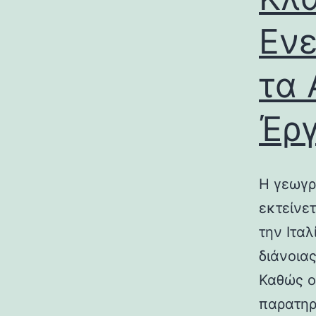
Ενε
τα 
Έρ
Η γεωγρ
εκτείνε
την Ιτα
διάνοια
Καθώς ο
παρατηρ