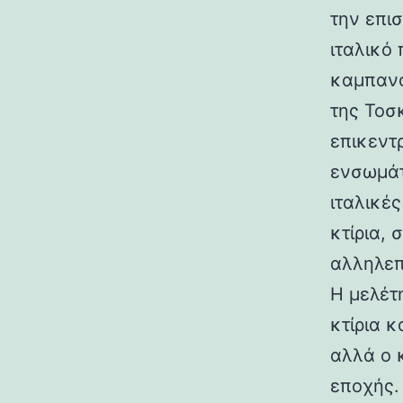
την επι
ιταλικό
καμπανα
της Τοσ
επικεντ
ενσωμάτ
ιταλικές
κτίρια,
αλληλεπ
Η μελέτη
κτίρια κ
αλλά ο 
εποχής.