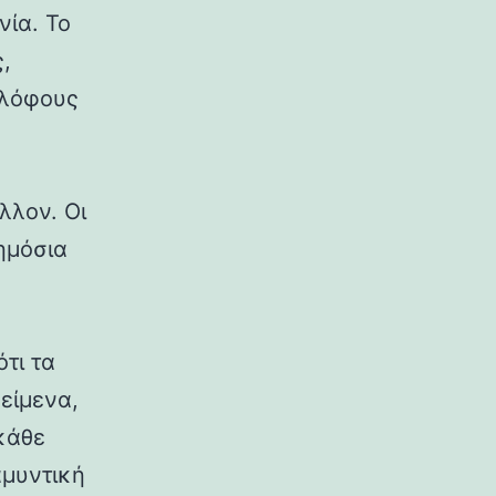
νία. Το
,
 λόφους
λλον. Οι
δημόσια
ότι τα
κείμενα,
κάθε
αμυντική