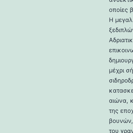
οποίες 
Η μεγαλ
ξεδιπλώ
Αδριατικ
επικοιν
δημιουρ
μέχρι σ
σιδηροδ
κατασκε
αιώνα, 
της επο
βουνών,
του γραν