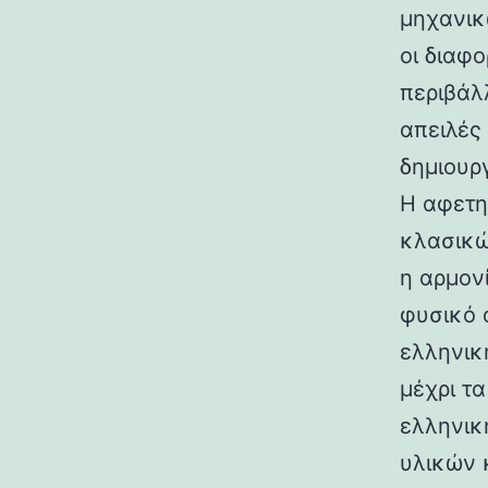
μηχανικ
οι διαφ
περιβάλ
απειλές
δημιουρ
Η αφετη
κλασικώ
η αρμον
φυσικό 
ελληνικ
μέχρι τ
ελληνικ
υλικών 