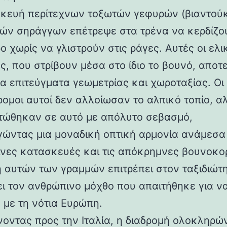
κευή περίτεχνων τοξωτών γεφυρών (βιαντούκ
δών σηράγγων επέτρεψε στα τρένα να κερδίζο
 χωρίς να γλιστρούν στις ράγες. Αυτές οι ελι
ς, που στρίβουν μέσα στο ίδιο το βουνό, αποτ
α επιτεύγματα γεωμετρίας και χωροταξίας. Οι
ρομοι αυτοί δεν αλλοίωσαν το αλπικό τοπίο, α
ώθηκαν σε αυτό με απόλυτο σεβασμό,
γώντας μια μοναδική οπτική αρμονία ανάμεσα 
νες κατασκευές και τις απόκρημνες βουνοκο
η αυτών των γραμμών επιτρέπει στον ταξιδιώτ
ει τον ανθρώπινο μόχθο που απαιτήθηκε για ν
 με τη νότια Ευρώπη.
νοντας προς την Ιταλία, η διαδρομή ολοκληρών