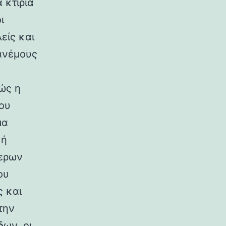
 κτίρια
ι
είς και
ανέμους
ώς η
ου
μα
κή
ερων
ου
ς και
την
ων, οι