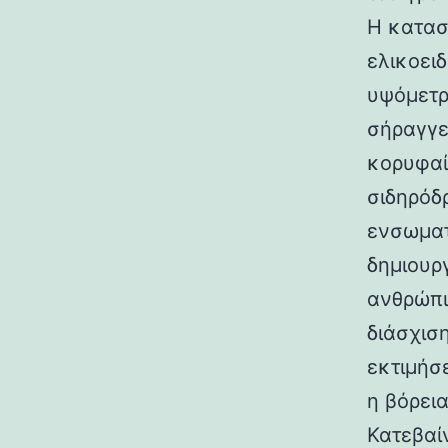
Η κατασ
ελικοει
υψόμετρο
σήραγγε
κορυφαί
σιδηρόδ
ενσωματ
δημιουρ
ανθρώπι
διάσχισ
εκτιμήσ
η βόρεια
Κατεβαί