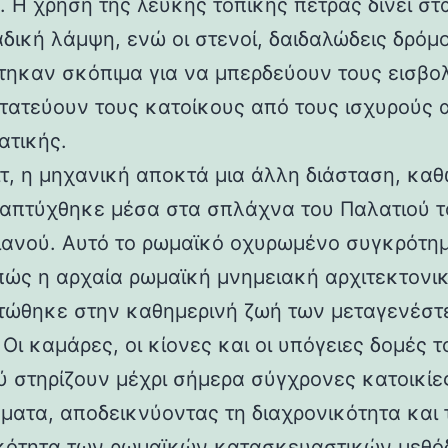
 Η χρήση της λευκής τοπικής πέτρας δίνει στα
αδική λάμψη, ενώ οι στενοί, δαιδαλώδεις δρόμο
τηκαν σκόπιμα για να μπερδεύουν τους εισβολ
τατεύουν τους κατοίκους από τους ισχυρούς 
ατικής.
ιτ, η μηχανική αποκτά μια άλλη διάσταση, καθ
απτύχθηκε μέσα στα σπλάχνα του Παλατιού τ
ιανού. Αυτό το ρωμαϊκό οχυρωμένο συγκρότη
 πώς η αρχαία ρωμαϊκή μνημειακή αρχιτεκτονι
ώθηκε στην καθημερινή ζωή των μεταγενέστ
Οι καμάρες, οι κίονες και οι υπόγειες δομές τ
ύ στηρίζουν μέχρι σήμερα σύγχρονες κατοικίε
ματα, αποδεικνύοντας τη διαχρονικότητα και 
κότητα των ρωμαϊκών κατασκευαστικών μεθόδ