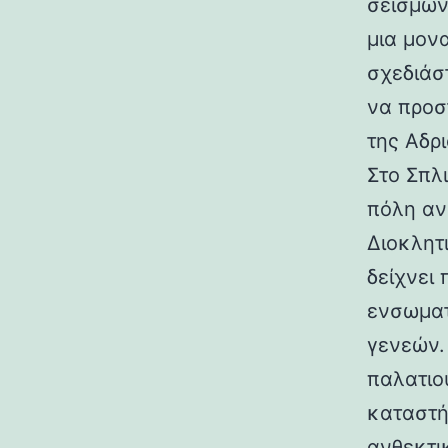
σεισμών.
μια μον
σχεδιάσ
να προσ
της Αδρι
Στο Σπλ
πόλη αν
Διοκλητ
δείχνει
ενσωματ
γενεών. 
παλατιο
καταστή
ανθεκτι