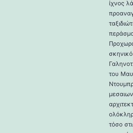
ίχνος λ
προαναγ
ταξιδιώτ
περάσμα
Προχωρώ
σκηνικό
Γαληνοτ
του Μαυ
Ντουμπρ
μεσαιων
αρχιτεκ
ολόκληρ
τόσο στι