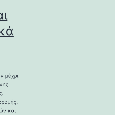
αι
ικά
ν μέχρι
ινης
ς.
δρομής,
ών και