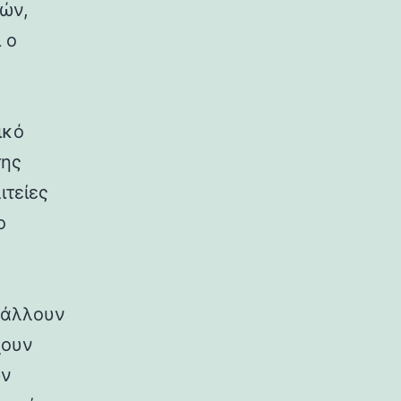
ρών,
 ο
ικό
της
ιτείες
ο
ιβάλλουν
χουν
ων