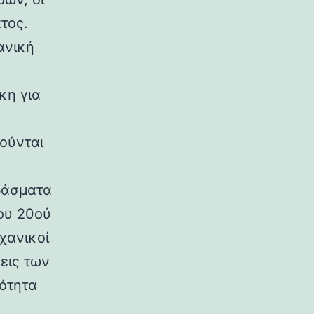
τος.
ανική
κη για
ούνται
ράσματα
ου 20ού
χανικοί
εις των
ρότητα