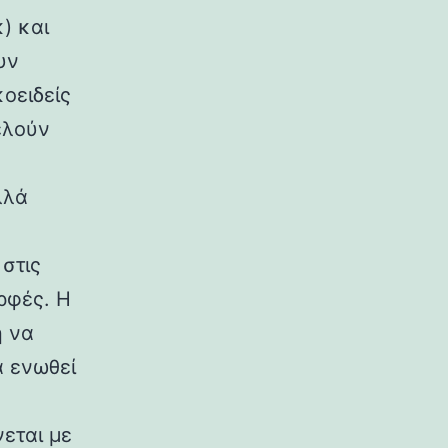
) και
υν
κοειδείς
ελούν
λλά
στις
ρφές. Η
η να
α ενωθεί
εται με