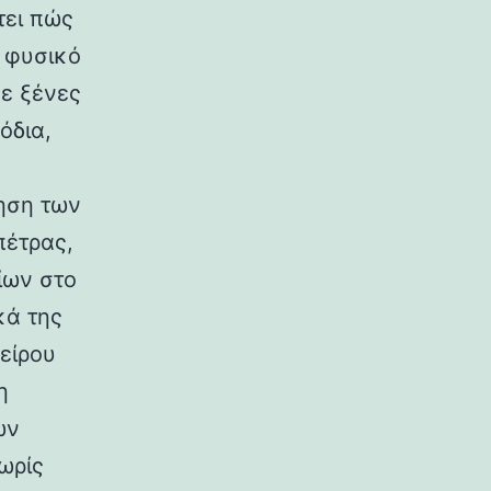
τει πώς
ο φυσικό
σε ξένες
όδια,
ηση των
πέτρας,
ίων στο
κά της
είρου
η
ων
ωρίς