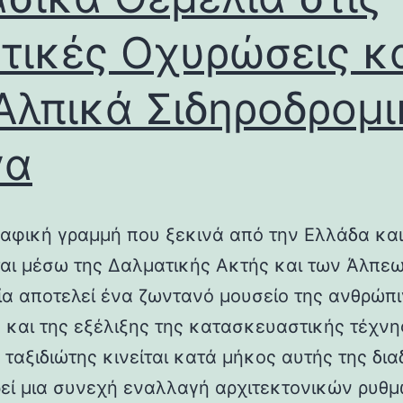
τικές Οχυρώσεις κ
Αλπικά Σιδηροδρομ
γα
αφική γραμμή που ξεκινά από την Ελλάδα και
ται μέσω της Δαλματικής Ακτής και των Άλπεω
λία αποτελεί ένα ζωντανό μουσείο της ανθρώπ
ς και της εξέλιξης της κατασκευαστικής τέχνη
 ταξιδιώτης κινείται κατά μήκος αυτής της δια
εί μια συνεχή εναλλαγή αρχιτεκτονικών ρυθμ