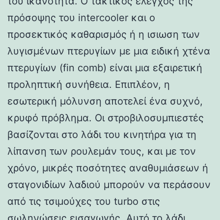
του ικανότητα. Ο τακτικός έλεγχος της
πρόσοψης του intercooler και ο
προσεκτικός καθαρισμός ή η ισιωση των
λυγισμένων πτερυγίων με μια ειδική χτένα
πτερυγίων (fin comb) είναι μια εξαιρετική
προληπτική συνήθεια. Επιπλέον, η
εσωτερική μόλυνση αποτελεί ένα συχνό,
κρυφό πρόβλημα. Οι στροβιλοσυμπιεστές
βασίζονται στο λάδι του κινητήρα για τη
λίπανση των ρουλεμάν τους, και με τον
χρόνο, μικρές ποσότητες αναθυμιάσεων ή
σταγονιδίων λαδιού μπορούν να περάσουν
από τις τσιμούχες του turbo στις
σωληνώσεις εισαγωγής. Αυτό το λάδι