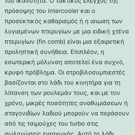
του ικανότητα. Ο τακτικός έλεγχος της
πρόσοψης του intercooler και ο
προσεκτικός καθαρισμός ή η ισιωση των
λυγισμένων πτερυγίων με μια ειδική χτένα
πτερυγίων (fin comb) είναι μια εξαιρετική
προληπτική συνήθεια. Επιπλέον, η
εσωτερική μόλυνση αποτελεί ένα συχνό,
κρυφό πρόβλημα. Οι στροβιλοσυμπιεστές
βασίζονται στο λάδι του κινητήρα για τη
λίπανση των ρουλεμάν τους, και με τον
χρόνο, μικρές ποσότητες αναθυμιάσεων ή
σταγονιδίων λαδιού μπορούν να περάσουν
από τις τσιμούχες του turbo στις
σωληνώσεις εισαγωγής. Αυτό το λάδι