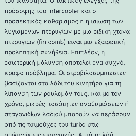
του ικανότητα. Ο τακτικός έλεγχος της
πρόσοψης του intercooler και ο
προσεκτικός καθαρισμός ή η ισιωση των
λυγισμένων πτερυγίων με μια ειδική χτένα
πτερυγίων (fin comb) είναι μια εξαιρετική
προληπτική συνήθεια. Επιπλέον, η
εσωτερική μόλυνση αποτελεί ένα συχνό,
κρυφό πρόβλημα. Οι στροβιλοσυμπιεστές
βασίζονται στο λάδι του κινητήρα για τη
λίπανση των ρουλεμάν τους, και με τον
χρόνο, μικρές ποσότητες αναθυμιάσεων ή
σταγονιδίων λαδιού μπορούν να περάσουν
από τις τσιμούχες του turbo στις
σωληνώσεις εισαγωγής. Αυτό το λάδι