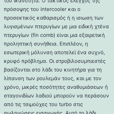
του ικανότητα. Ο τακτικός έλεγχος της
πρόσοψης του intercooler και ο
προσεκτικός καθαρισμός ή η ισιωση των
λυγισμένων πτερυγίων με μια ειδική χτένα
πτερυγίων (fin comb) είναι μια εξαιρετική
προληπτική συνήθεια. Επιπλέον, η
εσωτερική μόλυνση αποτελεί ένα συχνό,
κρυφό πρόβλημα. Οι στροβιλοσυμπιεστές
βασίζονται στο λάδι του κινητήρα για τη
λίπανση των ρουλεμάν τους, και με τον
χρόνο, μικρές ποσότητες αναθυμιάσεων ή
σταγονιδίων λαδιού μπορούν να περάσουν
από τις τσιμούχες του turbo στις
σωληνώσεις εισαγωγής. Αυτό το λάδι