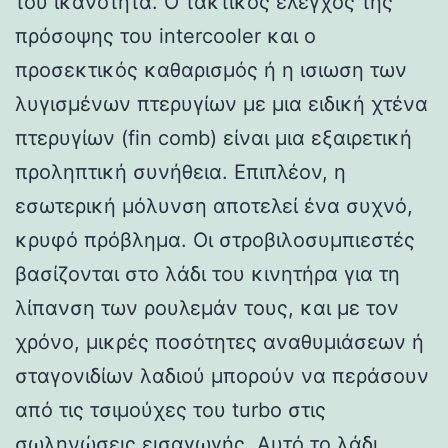
του ικανότητα. Ο τακτικός έλεγχος της
πρόσοψης του intercooler και ο
προσεκτικός καθαρισμός ή η ισιωση των
λυγισμένων πτερυγίων με μια ειδική χτένα
πτερυγίων (fin comb) είναι μια εξαιρετική
προληπτική συνήθεια. Επιπλέον, η
εσωτερική μόλυνση αποτελεί ένα συχνό,
κρυφό πρόβλημα. Οι στροβιλοσυμπιεστές
βασίζονται στο λάδι του κινητήρα για τη
λίπανση των ρουλεμάν τους, και με τον
χρόνο, μικρές ποσότητες αναθυμιάσεων ή
σταγονιδίων λαδιού μπορούν να περάσουν
από τις τσιμούχες του turbo στις
σωληνώσεις εισαγωγής. Αυτό το λάδι