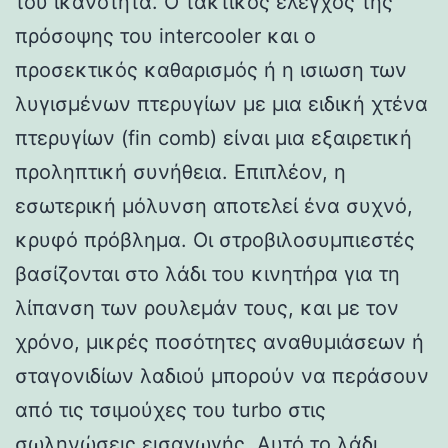
του ικανότητα. Ο τακτικός έλεγχος της
πρόσοψης του intercooler και ο
προσεκτικός καθαρισμός ή η ισιωση των
λυγισμένων πτερυγίων με μια ειδική χτένα
πτερυγίων (fin comb) είναι μια εξαιρετική
προληπτική συνήθεια. Επιπλέον, η
εσωτερική μόλυνση αποτελεί ένα συχνό,
κρυφό πρόβλημα. Οι στροβιλοσυμπιεστές
βασίζονται στο λάδι του κινητήρα για τη
λίπανση των ρουλεμάν τους, και με τον
χρόνο, μικρές ποσότητες αναθυμιάσεων ή
σταγονιδίων λαδιού μπορούν να περάσουν
από τις τσιμούχες του turbo στις
σωληνώσεις εισαγωγής. Αυτό το λάδι