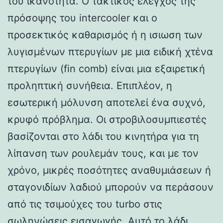
του ικανότητα. Ο τακτικός έλεγχος της
πρόσοψης του intercooler και ο
προσεκτικός καθαρισμός ή η ισιωση των
λυγισμένων πτερυγίων με μια ειδική χτένα
πτερυγίων (fin comb) είναι μια εξαιρετική
προληπτική συνήθεια. Επιπλέον, η
εσωτερική μόλυνση αποτελεί ένα συχνό,
κρυφό πρόβλημα. Οι στροβιλοσυμπιεστές
βασίζονται στο λάδι του κινητήρα για τη
λίπανση των ρουλεμάν τους, και με τον
χρόνο, μικρές ποσότητες αναθυμιάσεων ή
σταγονιδίων λαδιού μπορούν να περάσουν
από τις τσιμούχες του turbo στις
σωληνώσεις εισαγωγής. Αυτό το λάδι