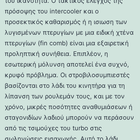
του ικανότητα. Ο τακτικός έλεγχος της
πρόσοψης του intercooler και ο
προσεκτικός καθαρισμός ή η ισιωση των
λυγισμένων πτερυγίων με μια ειδική χτένα
πτερυγίων (fin comb) είναι μια εξαιρετική
προληπτική συνήθεια. Επιπλέον, η
εσωτερική μόλυνση αποτελεί ένα συχνό,
κρυφό πρόβλημα. Οι στροβιλοσυμπιεστές
βασίζονται στο λάδι του κινητήρα για τη
λίπανση των ρουλεμάν τους, και με τον
χρόνο, μικρές ποσότητες αναθυμιάσεων ή
σταγονιδίων λαδιού μπορούν να περάσουν
από τις τσιμούχες του turbo στις
σωληνώσεις εισαγωγής. Αυτό το λάδι