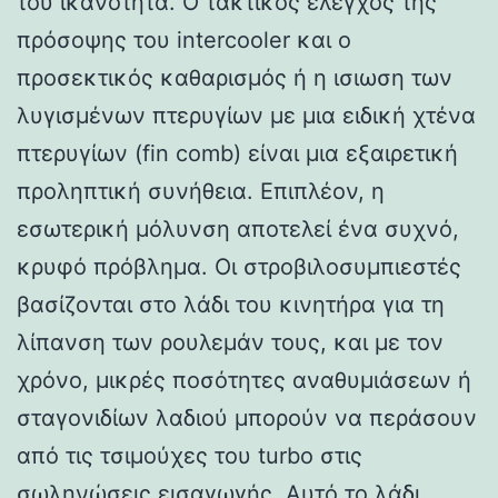
του ικανότητα. Ο τακτικός έλεγχος της
πρόσοψης του intercooler και ο
προσεκτικός καθαρισμός ή η ισιωση των
λυγισμένων πτερυγίων με μια ειδική χτένα
πτερυγίων (fin comb) είναι μια εξαιρετική
προληπτική συνήθεια. Επιπλέον, η
εσωτερική μόλυνση αποτελεί ένα συχνό,
κρυφό πρόβλημα. Οι στροβιλοσυμπιεστές
βασίζονται στο λάδι του κινητήρα για τη
λίπανση των ρουλεμάν τους, και με τον
χρόνο, μικρές ποσότητες αναθυμιάσεων ή
σταγονιδίων λαδιού μπορούν να περάσουν
από τις τσιμούχες του turbo στις
σωληνώσεις εισαγωγής. Αυτό το λάδι