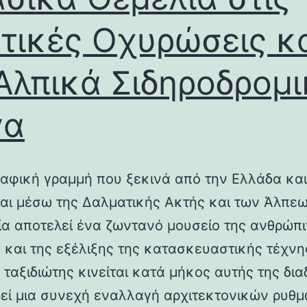
τικές Οχυρώσεις κ
Αλπικά Σιδηροδρομ
γα
αφική γραμμή που ξεκινά από την Ελλάδα και
ται μέσω της Δαλματικής Ακτής και των Άλπεω
λία αποτελεί ένα ζωντανό μουσείο της ανθρώπ
ς και της εξέλιξης της κατασκευαστικής τέχνη
 ταξιδιώτης κινείται κατά μήκος αυτής της δια
εί μια συνεχή εναλλαγή αρχιτεκτονικών ρυθμ