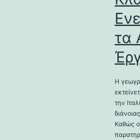
Ενε
τα 
Έρ
Η γεωγρ
εκτείνε
την Ιτα
διάνοια
Καθώς ο
παρατηρ