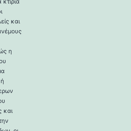
 κτίρια
ι
είς και
ανέμους
ώς η
ου
μα
κή
ερων
ου
ς και
την
ων, οι