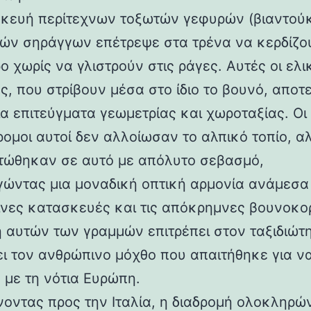
κευή περίτεχνων τοξωτών γεφυρών (βιαντούκ
δών σηράγγων επέτρεψε στα τρένα να κερδίζο
 χωρίς να γλιστρούν στις ράγες. Αυτές οι ελι
ς, που στρίβουν μέσα στο ίδιο το βουνό, αποτ
α επιτεύγματα γεωμετρίας και χωροταξίας. Οι
ρομοι αυτοί δεν αλλοίωσαν το αλπικό τοπίο, α
ώθηκαν σε αυτό με απόλυτο σεβασμό,
γώντας μια μοναδική οπτική αρμονία ανάμεσα 
νες κατασκευές και τις απόκρημνες βουνοκο
η αυτών των γραμμών επιτρέπει στον ταξιδιώτ
ει τον ανθρώπινο μόχθο που απαιτήθηκε για ν
 με τη νότια Ευρώπη.
νοντας προς την Ιταλία, η διαδρομή ολοκληρών