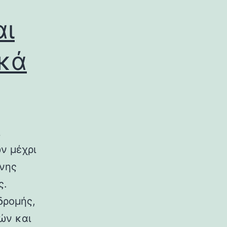
αι
ικά
ν μέχρι
ινης
ς.
δρομής,
ών και