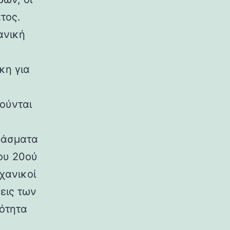
τος.
ανική
κη για
ούνται
ράσματα
ου 20ού
χανικοί
εις των
ρότητα