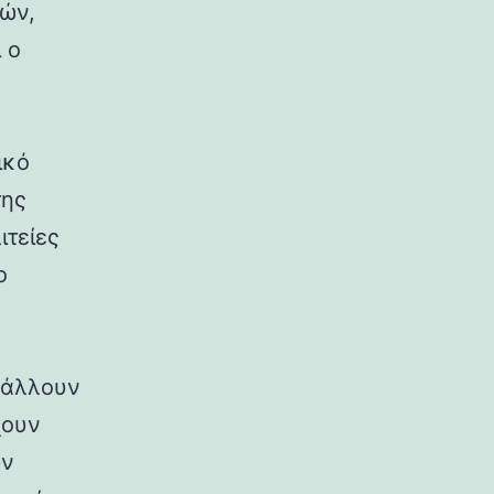
ρών,
 ο
ικό
της
ιτείες
ο
ιβάλλουν
χουν
ων