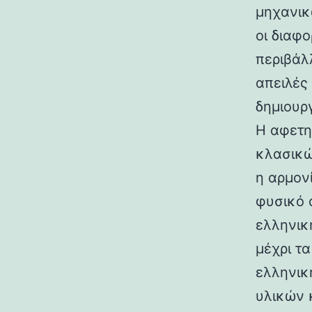
μηχανικ
οι διαφ
περιβάλ
απειλές
δημιουρ
Η αφετη
κλασικώ
η αρμον
φυσικό 
ελληνικ
μέχρι τ
ελληνικ
υλικών 