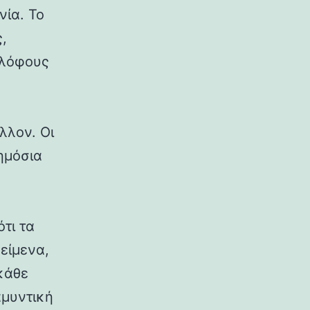
νία. Το
,
 λόφους
λλον. Οι
δημόσια
ότι τα
κείμενα,
κάθε
αμυντική