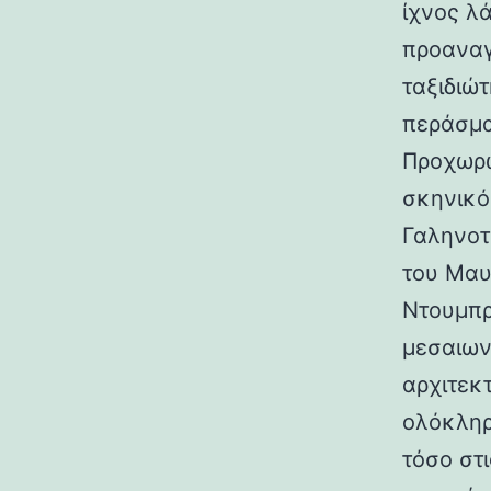
ίχνος λ
προαναγ
ταξιδιώτ
περάσμα
Προχωρώ
σκηνικό
Γαληνοτ
του Μαυ
Ντουμπρ
μεσαιων
αρχιτεκ
ολόκληρ
τόσο στι