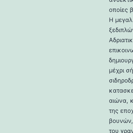
οποίες 
Η μεγαλ
ξεδιπλώ
Αδριατικ
επικοιν
δημιουρ
μέχρι σ
σιδηροδ
κατασκε
αιώνα, 
της επο
βουνών,
του γραν