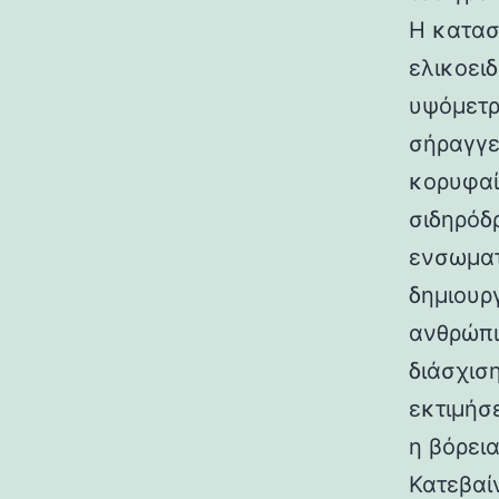
Η κατασ
ελικοει
υψόμετρο
σήραγγε
κορυφαί
σιδηρόδ
ενσωματ
δημιουρ
ανθρώπι
διάσχισ
εκτιμήσ
η βόρεια
Κατεβαί