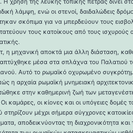
 Η χρήση της λευκής τοπικής πέτρας δίνει στα
αδική λάμψη, ενώ οι στενοί, δαιδαλώδεις δρόμο
τηκαν σκόπιμα για να μπερδεύουν τους εισβολ
τατεύουν τους κατοίκους από τους ισχυρούς 
ατικής.
ιτ, η μηχανική αποκτά μια άλλη διάσταση, καθ
απτύχθηκε μέσα στα σπλάχνα του Παλατιού τ
ιανού. Αυτό το ρωμαϊκό οχυρωμένο συγκρότη
 πώς η αρχαία ρωμαϊκή μνημειακή αρχιτεκτονι
ώθηκε στην καθημερινή ζωή των μεταγενέστ
Οι καμάρες, οι κίονες και οι υπόγειες δομές τ
ύ στηρίζουν μέχρι σήμερα σύγχρονες κατοικίε
ματα, αποδεικνύοντας τη διαχρονικότητα και 
κότητα των ρωμαϊκών κατασκευαστικών μεθόδ