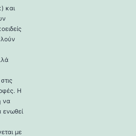
) και
υν
κοειδείς
ελούν
λλά
στις
ρφές. Η
η να
α ενωθεί
εται με