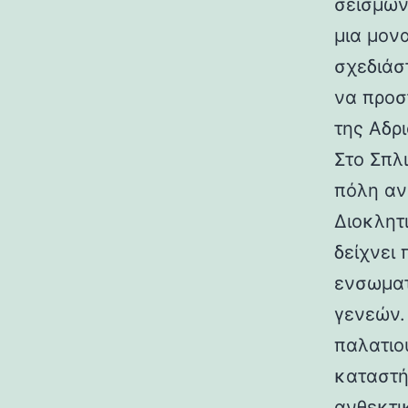
σεισμών.
μια μον
σχεδιάσ
να προσ
της Αδρι
Στο Σπλ
πόλη αν
Διοκλητ
δείχνει
ενσωματ
γενεών. 
παλατιο
καταστή
ανθεκτι