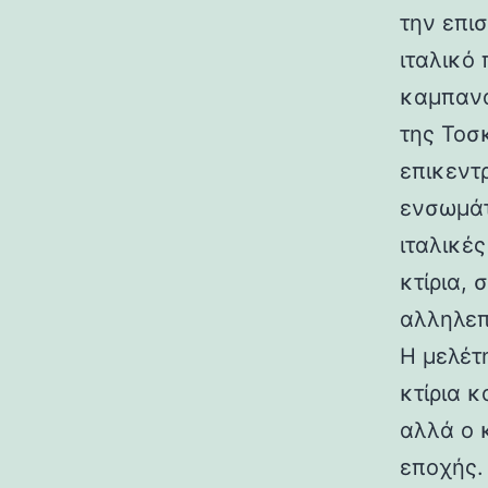
την επι
ιταλικό
καμπανα
της Τοσ
επικεντ
ενσωμάτ
ιταλικές
κτίρια,
αλληλεπ
Η μελέτη
κτίρια κ
αλλά ο 
εποχής.