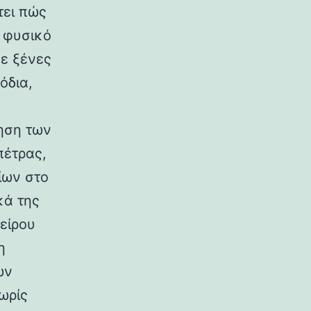
τει πώς
ο φυσικό
σε ξένες
όδια,
ηση των
πέτρας,
ίων στο
κά της
είρου
η
ων
ωρίς