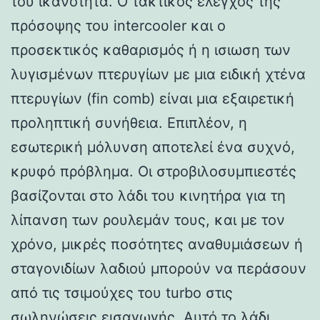
του ικανότητα. Ο τακτικός έλεγχος της
πρόσοψης του intercooler και ο
προσεκτικός καθαρισμός ή η ισιωση των
λυγισμένων πτερυγίων με μια ειδική χτένα
πτερυγίων (fin comb) είναι μια εξαιρετική
προληπτική συνήθεια. Επιπλέον, η
εσωτερική μόλυνση αποτελεί ένα συχνό,
κρυφό πρόβλημα. Οι στροβιλοσυμπιεστές
βασίζονται στο λάδι του κινητήρα για τη
λίπανση των ρουλεμάν τους, και με τον
χρόνο, μικρές ποσότητες αναθυμιάσεων ή
σταγονιδίων λαδιού μπορούν να περάσουν
από τις τσιμούχες του turbo στις
σωληνώσεις εισαγωγής. Αυτό το λάδι