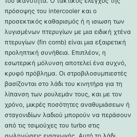
του ικανότητα. Ο τακτικός έλεγχος της
πρόσοψης του intercooler και ο
προσεκτικός καθαρισμός ή η ισιωση των
λυγισμένων πτερυγίων με μια ειδική χτένα
πτερυγίων (fin comb) είναι μια εξαιρετική
προληπτική συνήθεια. Επιπλέον, η
εσωτερική μόλυνση αποτελεί ένα συχνό,
κρυφό πρόβλημα. Οι στροβιλοσυμπιεστές
βασίζονται στο λάδι του κινητήρα για τη
λίπανση των ρουλεμάν τους, και με τον
χρόνο, μικρές ποσότητες αναθυμιάσεων ή
σταγονιδίων λαδιού μπορούν να περάσουν
από τις τσιμούχες του turbo στις
σωληνώσεις εισαγωγής. Αυτό το λάδι