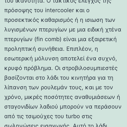
του ικανότητα. Ο τακτικός έλεγχος της
πρόσοψης του intercooler και ο
προσεκτικός καθαρισμός ή η ισιωση των
λυγισμένων πτερυγίων με μια ειδική χτένα
πτερυγίων (fin comb) είναι μια εξαιρετική
προληπτική συνήθεια. Επιπλέον, η
εσωτερική μόλυνση αποτελεί ένα συχνό,
κρυφό πρόβλημα. Οι στροβιλοσυμπιεστές
βασίζονται στο λάδι του κινητήρα για τη
λίπανση των ρουλεμάν τους, και με τον
χρόνο, μικρές ποσότητες αναθυμιάσεων ή
σταγονιδίων λαδιού μπορούν να περάσουν
από τις τσιμούχες του turbo στις
σωληνώσεις εισαγωγής. Αυτό το λάδι