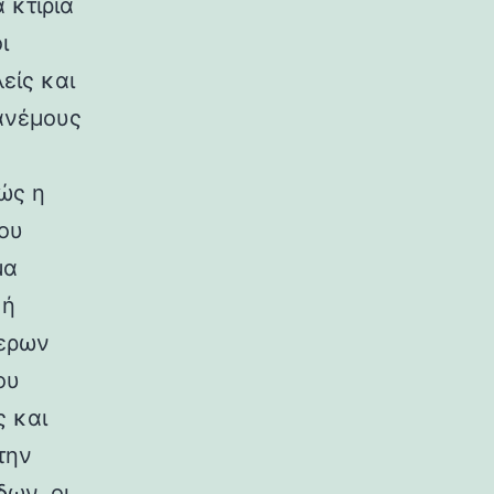
 κτίρια
ι
είς και
ανέμους
ώς η
ου
μα
κή
ερων
ου
ς και
την
ων, οι