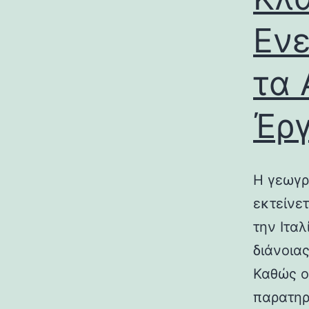
Ενε
τα 
Έρ
Η γεωγρ
εκτείνε
την Ιτα
διάνοια
Καθώς ο
παρατηρ