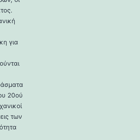
τος.
ανική
κη για
ούνται
ράσματα
ου 20ού
χανικοί
εις των
ρότητα