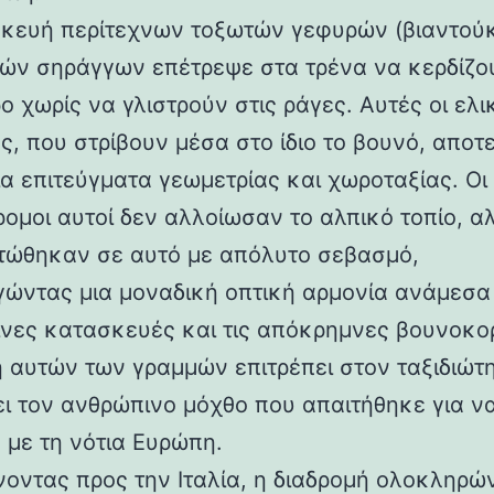
κευή περίτεχνων τοξωτών γεφυρών (βιαντούκ
δών σηράγγων επέτρεψε στα τρένα να κερδίζο
 χωρίς να γλιστρούν στις ράγες. Αυτές οι ελι
ς, που στρίβουν μέσα στο ίδιο το βουνό, αποτ
α επιτεύγματα γεωμετρίας και χωροταξίας. Οι
ρομοι αυτοί δεν αλλοίωσαν το αλπικό τοπίο, α
ώθηκαν σε αυτό με απόλυτο σεβασμό,
γώντας μια μοναδική οπτική αρμονία ανάμεσα 
νες κατασκευές και τις απόκρημνες βουνοκο
η αυτών των γραμμών επιτρέπει στον ταξιδιώτ
ει τον ανθρώπινο μόχθο που απαιτήθηκε για ν
 με τη νότια Ευρώπη.
νοντας προς την Ιταλία, η διαδρομή ολοκληρών