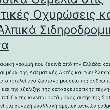
τικές Οχυρώσεις κ
Αλπικά Σιδηροδρομ
γα
αφική γραμμή που ξεκινά από την Ελλάδα και
ται μέσω της Δαλματικής Ακτής και των Άλπεω
λία αποτελεί ένα ζωντανό μουσείο της ανθρώπ
ς και της εξέλιξης της κατασκευαστικής τέχνη
 ταξιδιώτης κινείται κατά μήκος αυτής της δια
εί μια συνεχή εναλλαγή αρχιτεκτονικών ρυθμ