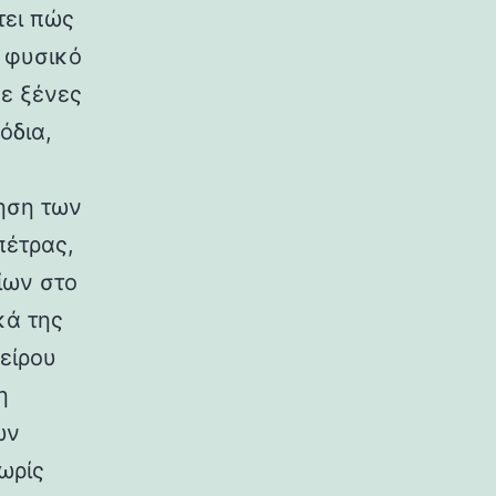
τει πώς
ο φυσικό
σε ξένες
όδια,
ηση των
πέτρας,
ίων στο
κά της
είρου
η
ων
ωρίς