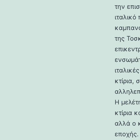
την επι
ιταλικό
καμπανα
της Τοσ
επικεντ
ενσωμάτ
ιταλικές
κτίρια,
αλληλεπ
Η μελέτη
κτίρια κ
αλλά ο 
εποχής.