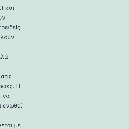
) και
υν
κοειδείς
ελούν
λλά
στις
ρφές. Η
η να
α ενωθεί
εται με