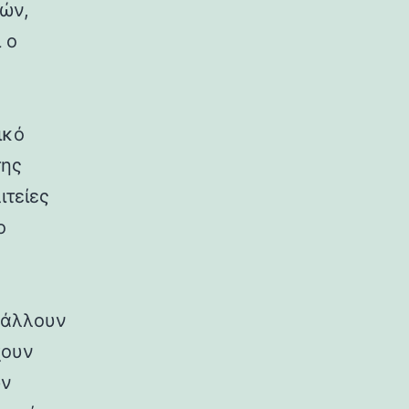
ρών,
 ο
ικό
της
ιτείες
ο
ιβάλλουν
χουν
ων