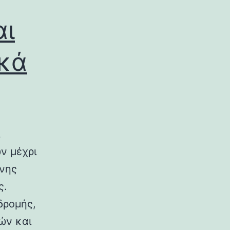
αι
ικά
ν μέχρι
ινης
ς.
δρομής,
ών και