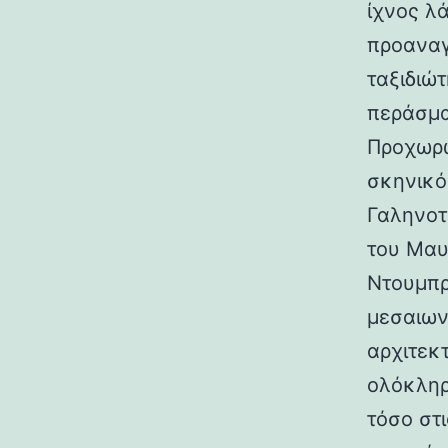
ίχνος λ
προαναγ
ταξιδιώτ
περάσμα
Προχωρώ
σκηνικό
Γαληνοτ
του Μαυ
Ντουμπρ
μεσαιων
αρχιτεκ
ολόκληρ
τόσο στι