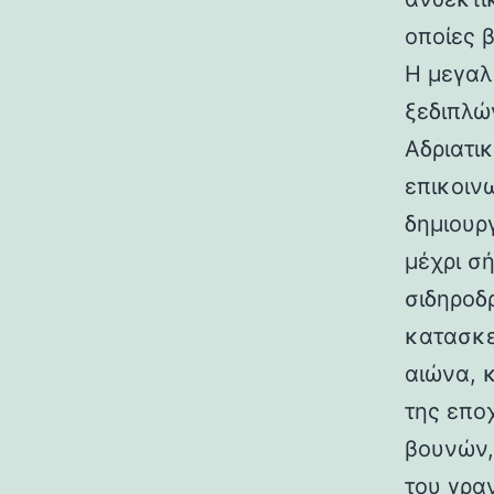
οποίες 
Η μεγαλ
ξεδιπλώ
Αδριατικ
επικοιν
δημιουρ
μέχρι σ
σιδηροδ
κατασκε
αιώνα, 
της επο
βουνών,
του γραν