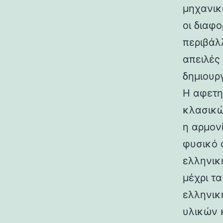
μηχανικ
οι διαφ
περιβάλ
απειλές
δημιουρ
Η αφετη
κλασικώ
η αρμον
φυσικό 
ελληνικ
μέχρι τ
ελληνικ
υλικών 