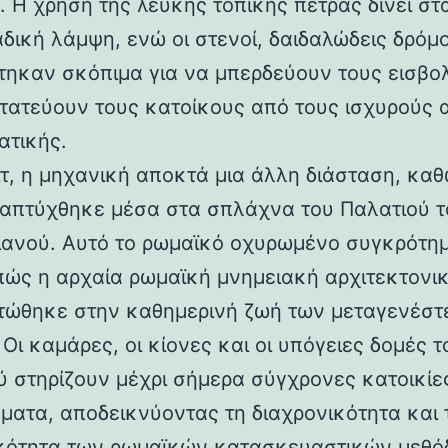
 Η χρήση της λευκής τοπικής πέτρας δίνει στα
αδική λάμψη, ενώ οι στενοί, δαιδαλώδεις δρόμο
τηκαν σκόπιμα για να μπερδεύουν τους εισβολ
τατεύουν τους κατοίκους από τους ισχυρούς 
ατικής.
ιτ, η μηχανική αποκτά μια άλλη διάσταση, καθ
απτύχθηκε μέσα στα σπλάχνα του Παλατιού τ
ιανού. Αυτό το ρωμαϊκό οχυρωμένο συγκρότη
 πώς η αρχαία ρωμαϊκή μνημειακή αρχιτεκτονι
ώθηκε στην καθημερινή ζωή των μεταγενέστ
Οι καμάρες, οι κίονες και οι υπόγειες δομές τ
ύ στηρίζουν μέχρι σήμερα σύγχρονες κατοικίε
ματα, αποδεικνύοντας τη διαχρονικότητα και 
κότητα των ρωμαϊκών κατασκευαστικών μεθόδ