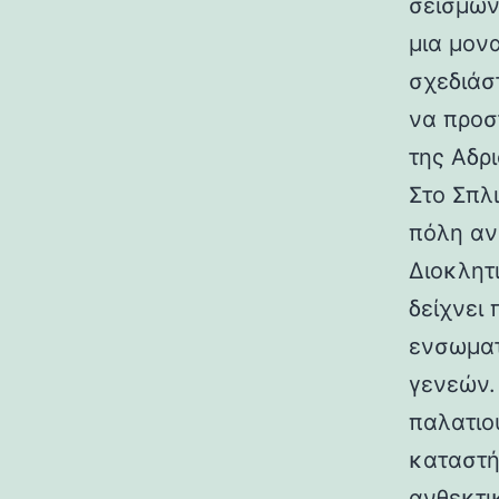
σεισμών.
μια μον
σχεδιάσ
να προσ
της Αδρι
Στο Σπλ
πόλη αν
Διοκλητ
δείχνει
ενσωματ
γενεών. 
παλατιο
καταστή
ανθεκτι