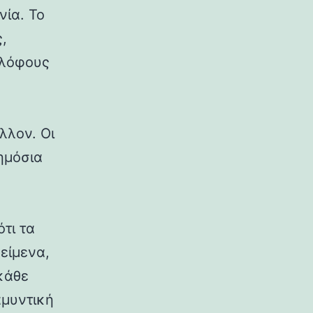
νία. Το
,
 λόφους
λλον. Οι
δημόσια
ότι τα
κείμενα,
κάθε
αμυντική