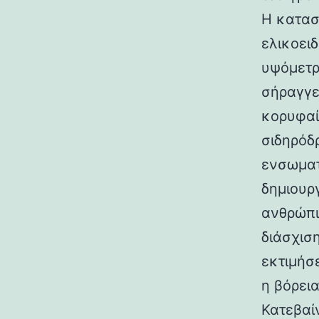
Η κατασ
ελικοει
υψόμετρο
σήραγγε
κορυφαί
σιδηρόδ
ενσωματ
δημιουρ
ανθρώπι
διάσχισ
εκτιμήσ
η βόρεια
Κατεβαί