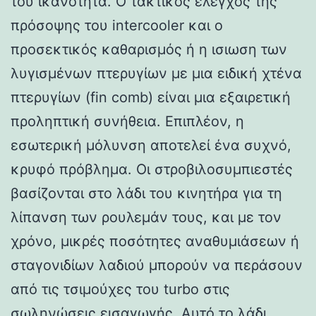
του ικανότητα. Ο τακτικός έλεγχος της
πρόσοψης του intercooler και ο
προσεκτικός καθαρισμός ή η ισιωση των
λυγισμένων πτερυγίων με μια ειδική χτένα
πτερυγίων (fin comb) είναι μια εξαιρετική
προληπτική συνήθεια. Επιπλέον, η
εσωτερική μόλυνση αποτελεί ένα συχνό,
κρυφό πρόβλημα. Οι στροβιλοσυμπιεστές
βασίζονται στο λάδι του κινητήρα για τη
λίπανση των ρουλεμάν τους, και με τον
χρόνο, μικρές ποσότητες αναθυμιάσεων ή
σταγονιδίων λαδιού μπορούν να περάσουν
από τις τσιμούχες του turbo στις
σωληνώσεις εισαγωγής. Αυτό το λάδι