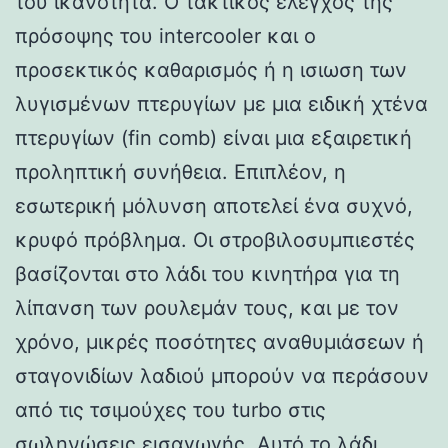
του ικανότητα. Ο τακτικός έλεγχος της
πρόσοψης του intercooler και ο
προσεκτικός καθαρισμός ή η ισιωση των
λυγισμένων πτερυγίων με μια ειδική χτένα
πτερυγίων (fin comb) είναι μια εξαιρετική
προληπτική συνήθεια. Επιπλέον, η
εσωτερική μόλυνση αποτελεί ένα συχνό,
κρυφό πρόβλημα. Οι στροβιλοσυμπιεστές
βασίζονται στο λάδι του κινητήρα για τη
λίπανση των ρουλεμάν τους, και με τον
χρόνο, μικρές ποσότητες αναθυμιάσεων ή
σταγονιδίων λαδιού μπορούν να περάσουν
από τις τσιμούχες του turbo στις
σωληνώσεις εισαγωγής. Αυτό το λάδι