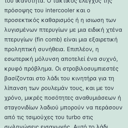
του ικανότητα. Ο τακτικός έλεγχος της
πρόσοψης του intercooler και ο
προσεκτικός καθαρισμός ή η ισιωση των
λυγισμένων πτερυγίων με μια ειδική χτένα
πτερυγίων (fin comb) είναι μια εξαιρετική
προληπτική συνήθεια. Επιπλέον, η
εσωτερική μόλυνση αποτελεί ένα συχνό,
κρυφό πρόβλημα. Οι στροβιλοσυμπιεστές
βασίζονται στο λάδι του κινητήρα για τη
λίπανση των ρουλεμάν τους, και με τον
χρόνο, μικρές ποσότητες αναθυμιάσεων ή
σταγονιδίων λαδιού μπορούν να περάσουν
από τις τσιμούχες του turbo στις
σωληνώσεις εισαγωγής. Αυτό το λάδι