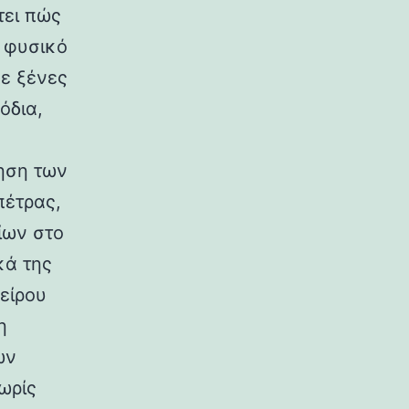
τει πώς
ο φυσικό
σε ξένες
όδια,
ηση των
πέτρας,
ίων στο
κά της
είρου
η
ων
ωρίς