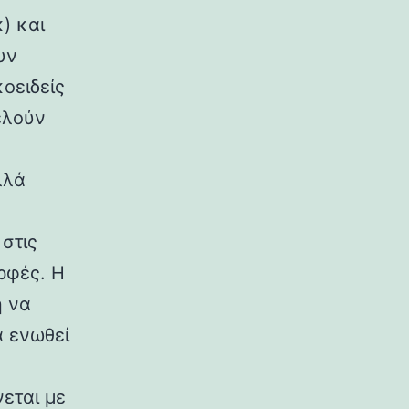
) και
υν
κοειδείς
ελούν
λλά
στις
ρφές. Η
η να
α ενωθεί
εται με