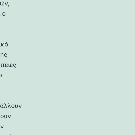
ρών,
 ο
ικό
της
ιτείες
ο
ιβάλλουν
χουν
ων