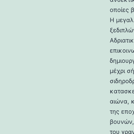
οποίες 
Η μεγαλ
ξεδιπλώ
Αδριατικ
επικοιν
δημιουρ
μέχρι σ
σιδηροδ
κατασκε
αιώνα, 
της επο
βουνών,
του γραν