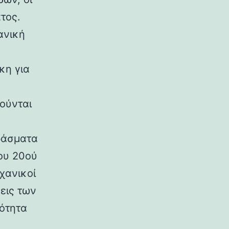
τος.
ανική
κη για
ούνται
ράσματα
ου 20ού
χανικοί
εις των
ρότητα