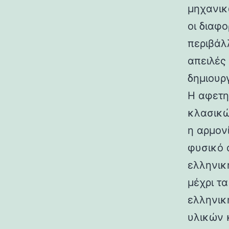
μηχανικ
οι διαφ
περιβάλ
απειλές
δημιουρ
Η αφετη
κλασικώ
η αρμον
φυσικό 
ελληνικ
μέχρι τ
ελληνικ
υλικών 