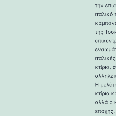
την επι
ιταλικό
καμπανα
της Τοσ
επικεντ
ενσωμάτ
ιταλικές
κτίρια,
αλληλεπ
Η μελέτη
κτίρια κ
αλλά ο 
εποχής.