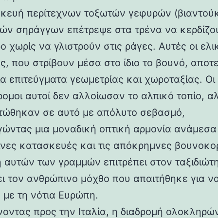
κευή περίτεχνων τοξωτών γεφυρών (βιαντούκ
δών σηράγγων επέτρεψε στα τρένα να κερδίζο
 χωρίς να γλιστρούν στις ράγες. Αυτές οι ελι
ς, που στρίβουν μέσα στο ίδιο το βουνό, αποτ
α επιτεύγματα γεωμετρίας και χωροταξίας. Οι
ρομοι αυτοί δεν αλλοίωσαν το αλπικό τοπίο, α
ώθηκαν σε αυτό με απόλυτο σεβασμό,
γώντας μια μοναδική οπτική αρμονία ανάμεσα 
νες κατασκευές και τις απόκρημνες βουνοκο
η αυτών των γραμμών επιτρέπει στον ταξιδιώτ
ει τον ανθρώπινο μόχθο που απαιτήθηκε για ν
 με τη νότια Ευρώπη.
νοντας προς την Ιταλία, η διαδρομή ολοκληρών