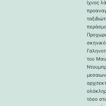
ίχνος λ
προαναγ
ταξιδιώτ
περάσμα
Προχωρώ
σκηνικό
Γαληνοτ
του Μαυ
Ντουμπρ
μεσαιων
αρχιτεκ
ολόκληρ
τόσο στι