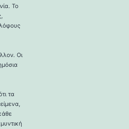
νία. Το
,
 λόφους
λλον. Οι
δημόσια
ότι τα
κείμενα,
κάθε
αμυντική