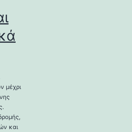
αι
ικά
ν μέχρι
ινης
ς.
δρομής,
ών και