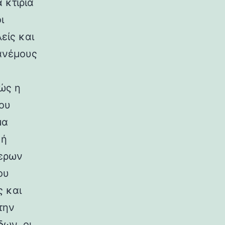
 κτίρια
ι
είς και
ανέμους
ώς η
ου
μα
κή
ερων
ου
ς και
την
ων, οι