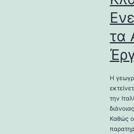
Ενε
τα 
Έρ
Η γεωγρ
εκτείνε
την Ιτα
διάνοια
Καθώς ο
παρατηρ