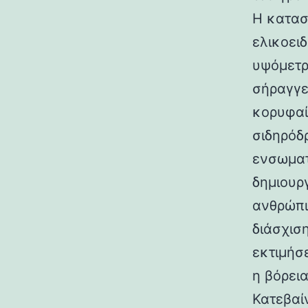
Η κατασ
ελικοει
υψόμετρο
σήραγγε
κορυφαί
σιδηρόδ
ενσωματ
δημιουρ
ανθρώπι
διάσχισ
εκτιμήσ
η βόρεια
Κατεβαί