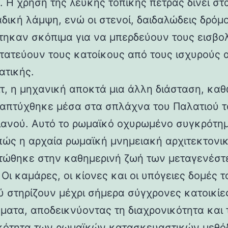
 Η χρήση της λευκής τοπικής πέτρας δίνει στα
αδική λάμψη, ενώ οι στενοί, δαιδαλώδεις δρόμο
τηκαν σκόπιμα για να μπερδεύουν τους εισβολ
τατεύουν τους κατοίκους από τους ισχυρούς 
ατικής.
ιτ, η μηχανική αποκτά μια άλλη διάσταση, καθ
απτύχθηκε μέσα στα σπλάχνα του Παλατιού τ
ιανού. Αυτό το ρωμαϊκό οχυρωμένο συγκρότη
 πώς η αρχαία ρωμαϊκή μνημειακή αρχιτεκτονι
ώθηκε στην καθημερινή ζωή των μεταγενέστ
Οι καμάρες, οι κίονες και οι υπόγειες δομές τ
ύ στηρίζουν μέχρι σήμερα σύγχρονες κατοικίε
ματα, αποδεικνύοντας τη διαχρονικότητα και 
κότητα των ρωμαϊκών κατασκευαστικών μεθόδ