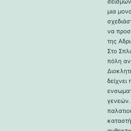
σεισμών.
μια μον
σχεδιάσ
να προσ
της Αδρι
Στο Σπλ
πόλη αν
Διοκλητ
δείχνει
ενσωματ
γενεών. 
παλατιο
καταστή
ανθεκτι