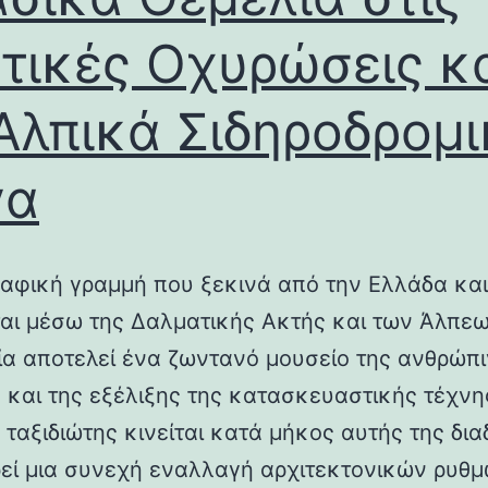
τικές Οχυρώσεις κ
Αλπικά Σιδηροδρομ
γα
αφική γραμμή που ξεκινά από την Ελλάδα και
ται μέσω της Δαλματικής Ακτής και των Άλπεω
λία αποτελεί ένα ζωντανό μουσείο της ανθρώπ
ς και της εξέλιξης της κατασκευαστικής τέχνη
 ταξιδιώτης κινείται κατά μήκος αυτής της δια
εί μια συνεχή εναλλαγή αρχιτεκτονικών ρυθμ