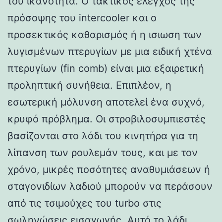
του ικανότητα. Ο τακτικός έλεγχος της
πρόσοψης του intercooler και ο
προσεκτικός καθαρισμός ή η ισιωση των
λυγισμένων πτερυγίων με μια ειδική χτένα
πτερυγίων (fin comb) είναι μια εξαιρετική
προληπτική συνήθεια. Επιπλέον, η
εσωτερική μόλυνση αποτελεί ένα συχνό,
κρυφό πρόβλημα. Οι στροβιλοσυμπιεστές
βασίζονται στο λάδι του κινητήρα για τη
λίπανση των ρουλεμάν τους, και με τον
χρόνο, μικρές ποσότητες αναθυμιάσεων ή
σταγονιδίων λαδιού μπορούν να περάσουν
από τις τσιμούχες του turbo στις
σωληνώσεις εισαγωγής. Αυτό το λάδι