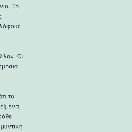
νία. Το
,
 λόφους
λλον. Οι
δημόσια
ότι τα
κείμενα,
κάθε
αμυντική