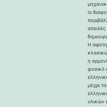
μηχανικ
οι διαφ
περιβάλ
απειλές
δημιουρ
Η αφετη
κλασικώ
η αρμον
φυσικό 
ελληνικ
μέχρι τ
ελληνικ
υλικών 