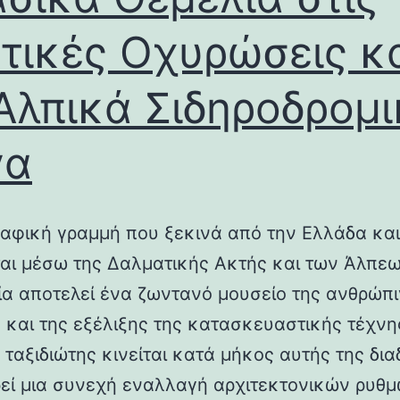
τικές Οχυρώσεις κ
Αλπικά Σιδηροδρομ
γα
αφική γραμμή που ξεκινά από την Ελλάδα και
ται μέσω της Δαλματικής Ακτής και των Άλπεω
λία αποτελεί ένα ζωντανό μουσείο της ανθρώπ
ς και της εξέλιξης της κατασκευαστικής τέχνη
 ταξιδιώτης κινείται κατά μήκος αυτής της δια
εί μια συνεχή εναλλαγή αρχιτεκτονικών ρυθμ