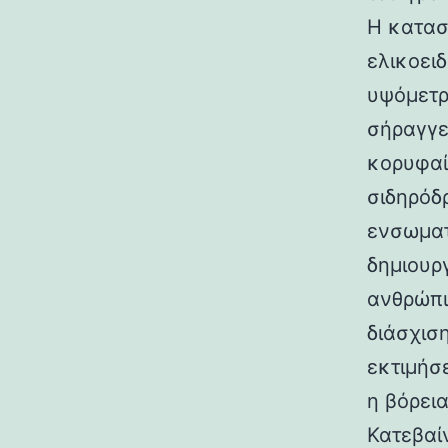
Η κατασ
ελικοει
υψόμετρο
σήραγγε
κορυφαί
σιδηρόδ
ενσωματ
δημιουρ
ανθρώπι
διάσχισ
εκτιμήσ
η βόρεια
Κατεβαί