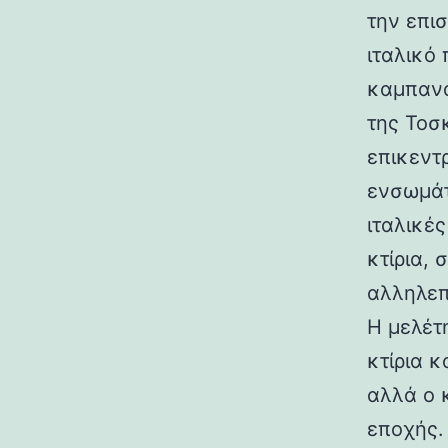
την επι
ιταλικό
καμπανα
της Τοσ
επικεντ
ενσωμάτ
ιταλικές
κτίρια,
αλληλεπ
Η μελέτη
κτίρια κ
αλλά ο 
εποχής.