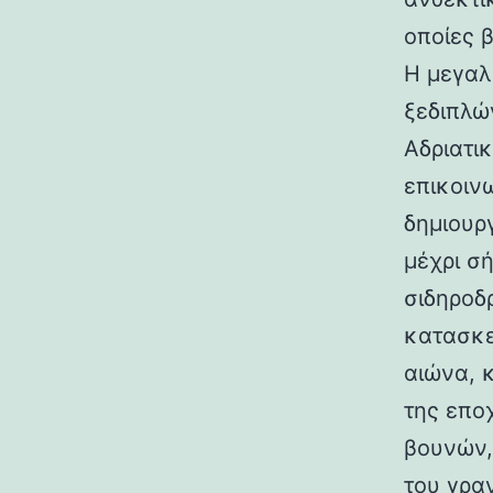
οποίες 
Η μεγαλ
ξεδιπλώ
Αδριατικ
επικοιν
δημιουρ
μέχρι σ
σιδηροδ
κατασκε
αιώνα, 
της επο
βουνών,
του γραν