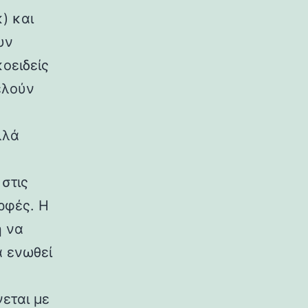
) και
υν
κοειδείς
ελούν
λλά
στις
ρφές. Η
η να
α ενωθεί
εται με