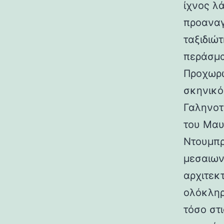
ίχνος λ
προαναγ
ταξιδιώτ
περάσμα
Προχωρώ
σκηνικό
Γαληνοτ
του Μαυ
Ντουμπρ
μεσαιων
αρχιτεκ
ολόκληρ
τόσο στι