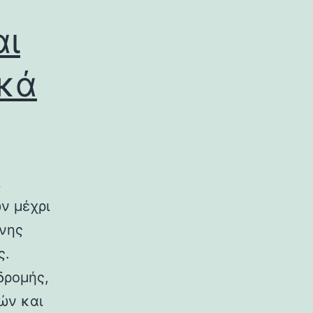
αι
ικά
ν μέχρι
ινης
ς.
δρομής,
ών και