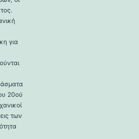
τος.
ανική
κη για
ούνται
ράσματα
ου 20ού
χανικοί
εις των
ρότητα