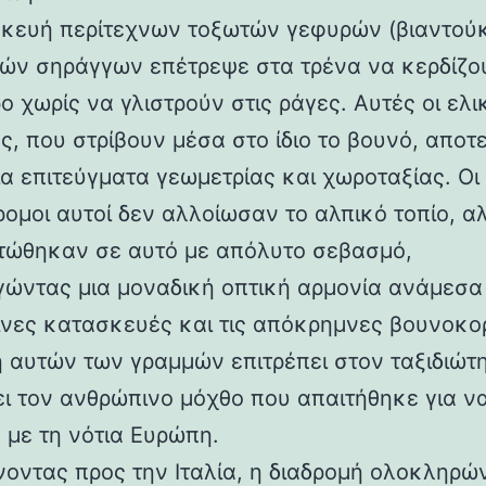
κευή περίτεχνων τοξωτών γεφυρών (βιαντούκ
δών σηράγγων επέτρεψε στα τρένα να κερδίζο
 χωρίς να γλιστρούν στις ράγες. Αυτές οι ελι
ς, που στρίβουν μέσα στο ίδιο το βουνό, αποτ
α επιτεύγματα γεωμετρίας και χωροταξίας. Οι
ρομοι αυτοί δεν αλλοίωσαν το αλπικό τοπίο, α
ώθηκαν σε αυτό με απόλυτο σεβασμό,
γώντας μια μοναδική οπτική αρμονία ανάμεσα 
νες κατασκευές και τις απόκρημνες βουνοκο
η αυτών των γραμμών επιτρέπει στον ταξιδιώτ
ει τον ανθρώπινο μόχθο που απαιτήθηκε για ν
 με τη νότια Ευρώπη.
νοντας προς την Ιταλία, η διαδρομή ολοκληρών