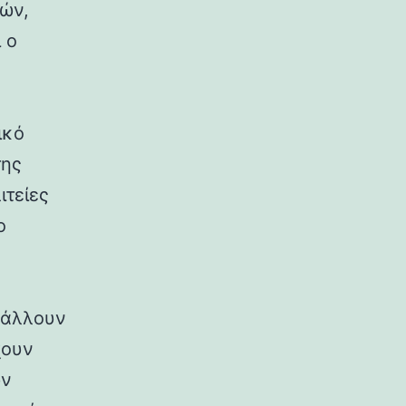
ρών,
 ο
ικό
της
ιτείες
ο
ιβάλλουν
χουν
ων