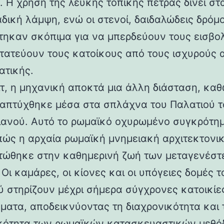
 Η χρήση της λευκής τοπικής πέτρας δίνει στα
αδική λάμψη, ενώ οι στενοί, δαιδαλώδεις δρόμο
τηκαν σκόπιμα για να μπερδεύουν τους εισβολ
τατεύουν τους κατοίκους από τους ισχυρούς 
ατικής.
ιτ, η μηχανική αποκτά μια άλλη διάσταση, καθ
απτύχθηκε μέσα στα σπλάχνα του Παλατιού τ
ιανού. Αυτό το ρωμαϊκό οχυρωμένο συγκρότη
 πώς η αρχαία ρωμαϊκή μνημειακή αρχιτεκτονι
ώθηκε στην καθημερινή ζωή των μεταγενέστ
Οι καμάρες, οι κίονες και οι υπόγειες δομές τ
ύ στηρίζουν μέχρι σήμερα σύγχρονες κατοικίε
ματα, αποδεικνύοντας τη διαχρονικότητα και 
κότητα των ρωμαϊκών κατασκευαστικών μεθόδ