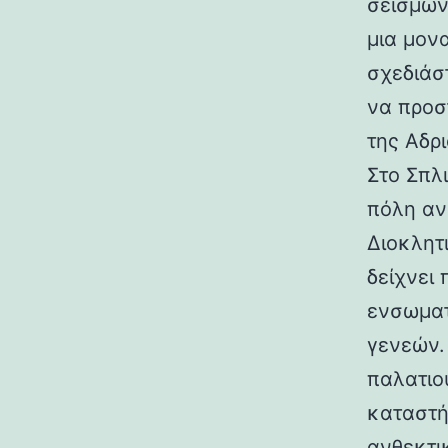
σεισμών.
μια μον
σχεδιάσ
να προσ
της Αδρι
Στο Σπλ
πόλη αν
Διοκλητ
δείχνει
ενσωματ
γενεών. 
παλατιο
καταστή
ανθεκτι