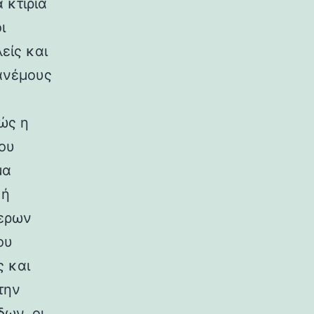
 κτίρια
ι
είς και
ανέμους
ώς η
ου
μα
κή
ερων
ου
ς και
την
ων, οι