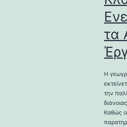
Ενε
τα 
Έρ
Η γεωγρ
εκτείνε
την Ιτα
διάνοια
Καθώς ο
παρατηρ