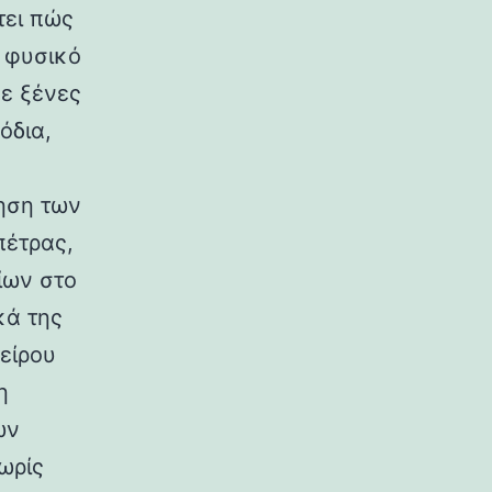
τει πώς
ο φυσικό
σε ξένες
όδια,
ηση των
πέτρας,
ίων στο
κά της
είρου
η
ων
ωρίς