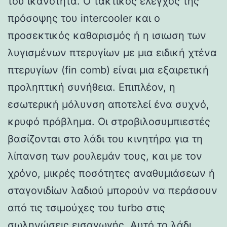
του ικανότητα. Ο τακτικός έλεγχος της
πρόσοψης του intercooler και ο
προσεκτικός καθαρισμός ή η ισιωση των
λυγισμένων πτερυγίων με μια ειδική χτένα
πτερυγίων (fin comb) είναι μια εξαιρετική
προληπτική συνήθεια. Επιπλέον, η
εσωτερική μόλυνση αποτελεί ένα συχνό,
κρυφό πρόβλημα. Οι στροβιλοσυμπιεστές
βασίζονται στο λάδι του κινητήρα για τη
λίπανση των ρουλεμάν τους, και με τον
χρόνο, μικρές ποσότητες αναθυμιάσεων ή
σταγονιδίων λαδιού μπορούν να περάσουν
από τις τσιμούχες του turbo στις
σωληνώσεις εισαγωγής. Αυτό το λάδι