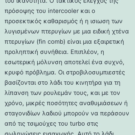
του ικανότητα. Ο τακτικός έλεγχος της
πρόσοψης του intercooler και ο
προσεκτικός καθαρισμός ή η ισιωση των
λυγισμένων πτερυγίων με μια ειδική χτένα
πτερυγίων (fin comb) είναι μια εξαιρετική
προληπτική συνήθεια. Επιπλέον, η
εσωτερική μόλυνση αποτελεί ένα συχνό,
κρυφό πρόβλημα. Οι στροβιλοσυμπιεστές
βασίζονται στο λάδι του κινητήρα για τη
λίπανση των ρουλεμάν τους, και με τον
χρόνο, μικρές ποσότητες αναθυμιάσεων ή
σταγονιδίων λαδιού μπορούν να περάσουν
από τις τσιμούχες του turbo στις
σωληνώσεις εισαγωγής. Αυτό το λάδι