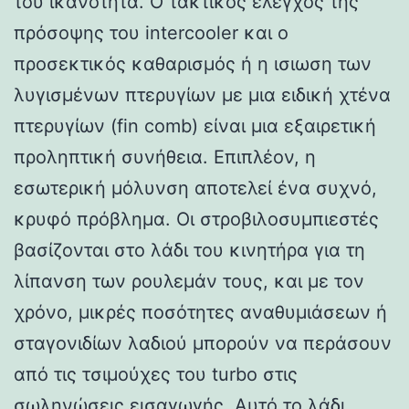
του ικανότητα. Ο τακτικός έλεγχος της
πρόσοψης του intercooler και ο
προσεκτικός καθαρισμός ή η ισιωση των
λυγισμένων πτερυγίων με μια ειδική χτένα
πτερυγίων (fin comb) είναι μια εξαιρετική
προληπτική συνήθεια. Επιπλέον, η
εσωτερική μόλυνση αποτελεί ένα συχνό,
κρυφό πρόβλημα. Οι στροβιλοσυμπιεστές
βασίζονται στο λάδι του κινητήρα για τη
λίπανση των ρουλεμάν τους, και με τον
χρόνο, μικρές ποσότητες αναθυμιάσεων ή
σταγονιδίων λαδιού μπορούν να περάσουν
από τις τσιμούχες του turbo στις
σωληνώσεις εισαγωγής. Αυτό το λάδι