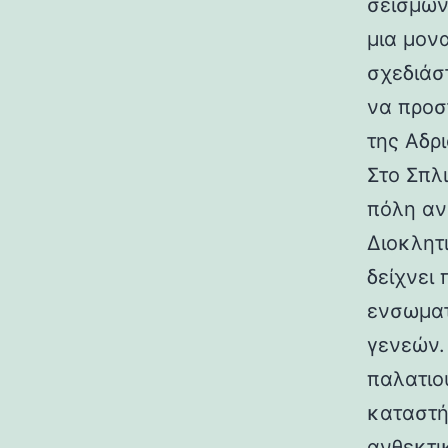
σεισμών.
μια μον
σχεδιάσ
να προσ
της Αδρι
Στο Σπλ
πόλη αν
Διοκλητ
δείχνει
ενσωματ
γενεών. 
παλατιο
καταστή
ανθεκτι