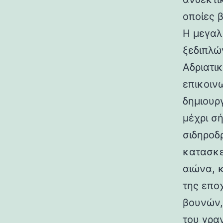
οποίες 
Η μεγαλ
ξεδιπλώ
Αδριατικ
επικοιν
δημιουρ
μέχρι σ
σιδηροδ
κατασκε
αιώνα, 
της επο
βουνών,
του γραν