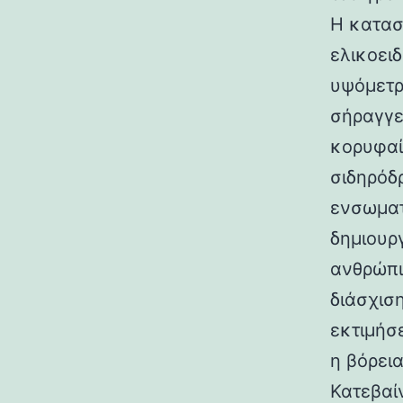
Η κατασ
ελικοει
υψόμετρο
σήραγγε
κορυφαί
σιδηρόδ
ενσωματ
δημιουρ
ανθρώπι
διάσχισ
εκτιμήσ
η βόρεια
Κατεβαί