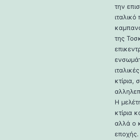
την επι
ιταλικό
καμπανα
της Τοσ
επικεντ
ενσωμάτ
ιταλικές
κτίρια,
αλληλεπ
Η μελέτη
κτίρια κ
αλλά ο 
εποχής.