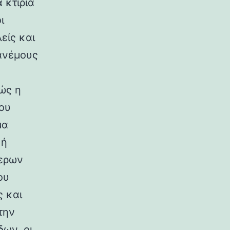
 κτίρια
ι
είς και
ανέμους
ώς η
ου
μα
κή
ερων
ου
ς και
την
ων, οι