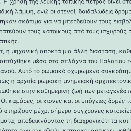
 Η χρήση της λευκής τοπικής πέτρας δίνει στα
αδική λάμψη, ενώ οι στενοί, δαιδαλώδεις δρόμο
τηκαν σκόπιμα για να μπερδεύουν τους εισβολ
τατεύουν τους κατοίκους από τους ισχυρούς 
ατικής.
ιτ, η μηχανική αποκτά μια άλλη διάσταση, καθ
απτύχθηκε μέσα στα σπλάχνα του Παλατιού τ
ιανού. Αυτό το ρωμαϊκό οχυρωμένο συγκρότη
 πώς η αρχαία ρωμαϊκή μνημειακή αρχιτεκτονι
ώθηκε στην καθημερινή ζωή των μεταγενέστ
Οι καμάρες, οι κίονες και οι υπόγειες δομές τ
ύ στηρίζουν μέχρι σήμερα σύγχρονες κατοικίε
ματα, αποδεικνύοντας τη διαχρονικότητα και 
κότητα των ρωμαϊκών κατασκευαστικών μεθόδ