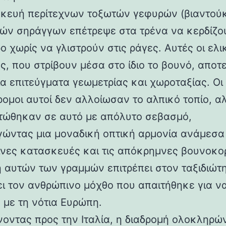
κευή περίτεχνων τοξωτών γεφυρών (βιαντούκ
δών σηράγγων επέτρεψε στα τρένα να κερδίζο
 χωρίς να γλιστρούν στις ράγες. Αυτές οι ελι
ς, που στρίβουν μέσα στο ίδιο το βουνό, αποτ
α επιτεύγματα γεωμετρίας και χωροταξίας. Οι
ρομοι αυτοί δεν αλλοίωσαν το αλπικό τοπίο, α
ώθηκαν σε αυτό με απόλυτο σεβασμό,
γώντας μια μοναδική οπτική αρμονία ανάμεσα 
νες κατασκευές και τις απόκρημνες βουνοκο
η αυτών των γραμμών επιτρέπει στον ταξιδιώτ
ει τον ανθρώπινο μόχθο που απαιτήθηκε για ν
 με τη νότια Ευρώπη.
νοντας προς την Ιταλία, η διαδρομή ολοκληρών