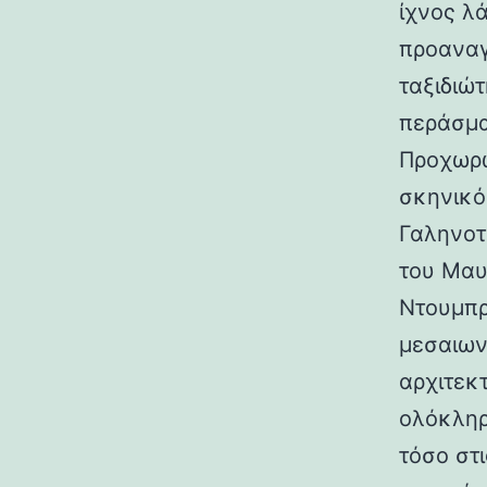
ίχνος λ
προαναγ
ταξιδιώτ
περάσμα
Προχωρώ
σκηνικό
Γαληνοτ
του Μαυ
Ντουμπρ
μεσαιων
αρχιτεκ
ολόκληρ
τόσο στι