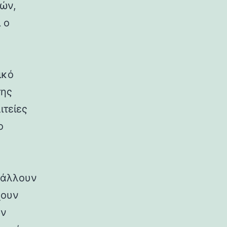
ρών,
 ο
ικό
της
ιτείες
ο
ιβάλλουν
χουν
ων