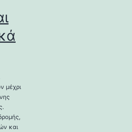
αι
ικά
ν μέχρι
ινης
ς.
δρομής,
ών και