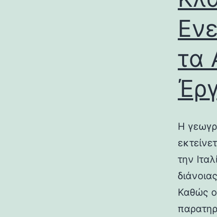
Ενε
τα 
Έρ
Η γεωγρ
εκτείνε
την Ιτα
διάνοια
Καθώς ο
παρατηρ