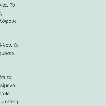
νία. Το
,
 λόφους
λλον. Οι
δημόσια
ότι τα
κείμενα,
κάθε
αμυντική