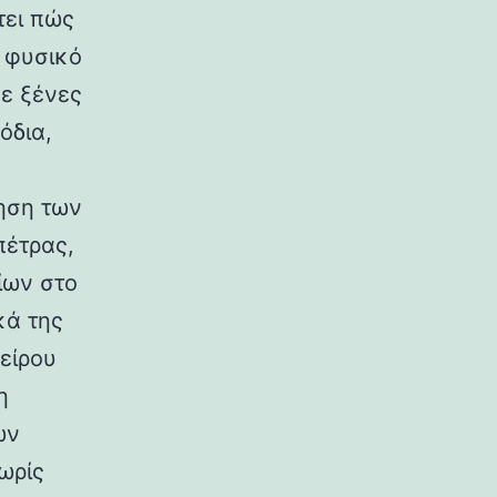
τει πώς
ο φυσικό
σε ξένες
όδια,
ηση των
πέτρας,
ίων στο
κά της
είρου
η
ων
ωρίς