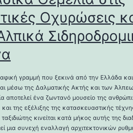
τικές Οχυρώσεις κ
Αλπικά Σιδηροδρομ
γα
αφική γραμμή που ξεκινά από την Ελλάδα και
ται μέσω της Δαλματικής Ακτής και των Άλπεω
λία αποτελεί ένα ζωντανό μουσείο της ανθρώπ
ς και της εξέλιξης της κατασκευαστικής τέχνη
 ταξιδιώτης κινείται κατά μήκος αυτής της δια
εί μια συνεχή εναλλαγή αρχιτεκτονικών ρυθμ