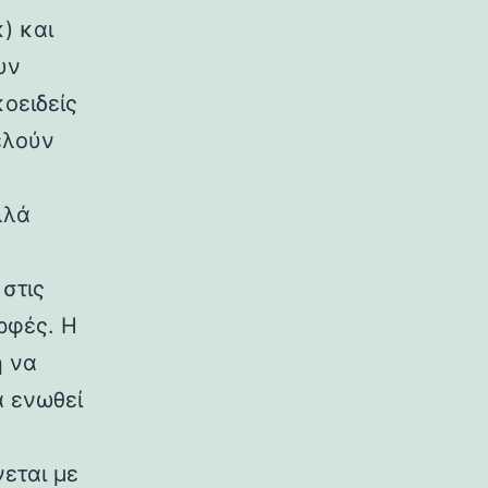
) και
υν
κοειδείς
ελούν
λλά
στις
ρφές. Η
η να
α ενωθεί
εται με