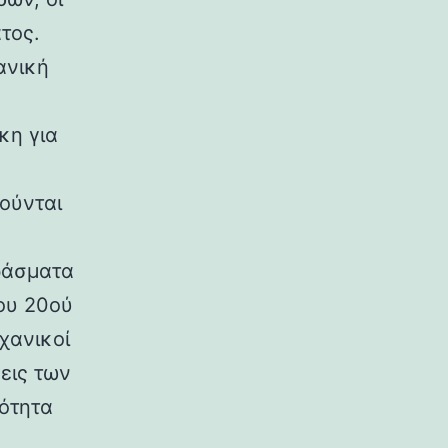
τος.
ανική
κη για
ούνται
ράσματα
ου 20ού
χανικοί
εις των
ρότητα