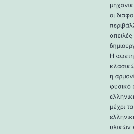
μηχανικ
οι διαφ
περιβάλ
απειλές
δημιουρ
Η αφετη
κλασικώ
η αρμον
φυσικό 
ελληνικ
μέχρι τ
ελληνικ
υλικών 