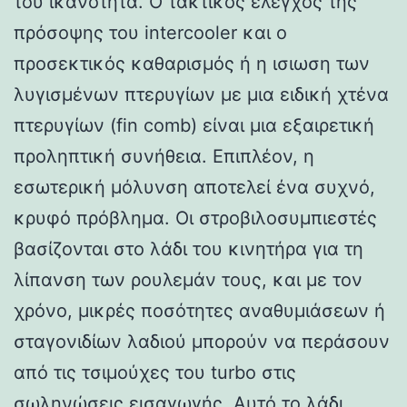
του ικανότητα. Ο τακτικός έλεγχος της
πρόσοψης του intercooler και ο
προσεκτικός καθαρισμός ή η ισιωση των
λυγισμένων πτερυγίων με μια ειδική χτένα
πτερυγίων (fin comb) είναι μια εξαιρετική
προληπτική συνήθεια. Επιπλέον, η
εσωτερική μόλυνση αποτελεί ένα συχνό,
κρυφό πρόβλημα. Οι στροβιλοσυμπιεστές
βασίζονται στο λάδι του κινητήρα για τη
λίπανση των ρουλεμάν τους, και με τον
χρόνο, μικρές ποσότητες αναθυμιάσεων ή
σταγονιδίων λαδιού μπορούν να περάσουν
από τις τσιμούχες του turbo στις
σωληνώσεις εισαγωγής. Αυτό το λάδι