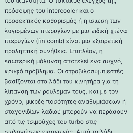
του ικανότητα. Ο τακτικός έλεγχος της
πρόσοψης του intercooler και ο
προσεκτικός καθαρισμός ή η ισιωση των
λυγισμένων πτερυγίων με μια ειδική χτένα
πτερυγίων (fin comb) είναι μια εξαιρετική
προληπτική συνήθεια. Επιπλέον, η
εσωτερική μόλυνση αποτελεί ένα συχνό,
κρυφό πρόβλημα. Οι στροβιλοσυμπιεστές
βασίζονται στο λάδι του κινητήρα για τη
λίπανση των ρουλεμάν τους, και με τον
χρόνο, μικρές ποσότητες αναθυμιάσεων ή
σταγονιδίων λαδιού μπορούν να περάσουν
από τις τσιμούχες του turbo στις
σωληνώσεις εισαγωγής. Αυτό το λάδι