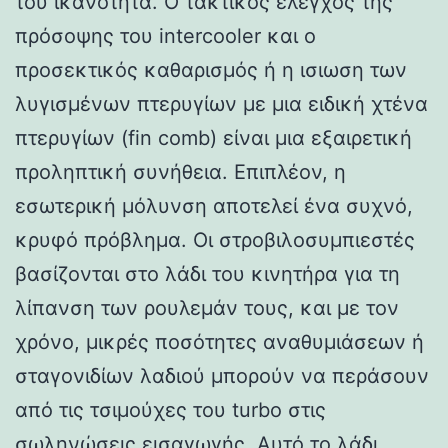
του ικανότητα. Ο τακτικός έλεγχος της
πρόσοψης του intercooler και ο
προσεκτικός καθαρισμός ή η ισιωση των
λυγισμένων πτερυγίων με μια ειδική χτένα
πτερυγίων (fin comb) είναι μια εξαιρετική
προληπτική συνήθεια. Επιπλέον, η
εσωτερική μόλυνση αποτελεί ένα συχνό,
κρυφό πρόβλημα. Οι στροβιλοσυμπιεστές
βασίζονται στο λάδι του κινητήρα για τη
λίπανση των ρουλεμάν τους, και με τον
χρόνο, μικρές ποσότητες αναθυμιάσεων ή
σταγονιδίων λαδιού μπορούν να περάσουν
από τις τσιμούχες του turbo στις
σωληνώσεις εισαγωγής. Αυτό το λάδι