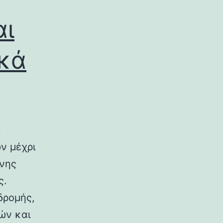
αι
ικά
ν μέχρι
ινης
ς.
δρομής,
ών και