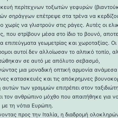
κευή περίτεχνων τοξωτών γεφυρών (βιαντούκ
δών σηράγγων επέτρεψε στα τρένα να κερδίζο
 χωρίς να γλιστρούν στις ράγες. Αυτές οι ελι
ς, που στρίβουν μέσα στο ίδιο το βουνό, αποτ
α επιτεύγματα γεωμετρίας και χωροταξίας. Οι
ρομοι αυτοί δεν αλλοίωσαν το αλπικό τοπίο, α
ώθηκαν σε αυτό με απόλυτο σεβασμό,
γώντας μια μοναδική οπτική αρμονία ανάμεσα 
νες κατασκευές και τις απόκρημνες βουνοκο
η αυτών των γραμμών επιτρέπει στον ταξιδιώτ
ει τον ανθρώπινο μόχθο που απαιτήθηκε για ν
 με τη νότια Ευρώπη.
νοντας προς την Ιταλία, η διαδρομή ολοκληρών