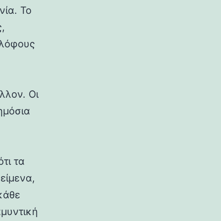
νία. Το
,
 λόφους
λλον. Οι
δημόσια
ότι τα
κείμενα,
κάθε
αμυντική