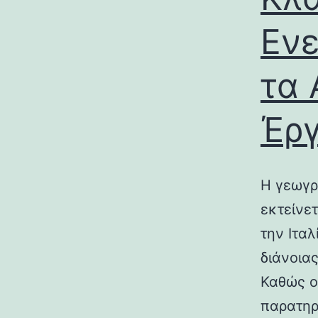
Ενε
τα 
Έρ
Η γεωγρ
εκτείνε
την Ιτα
διάνοια
Καθώς ο
παρατηρ