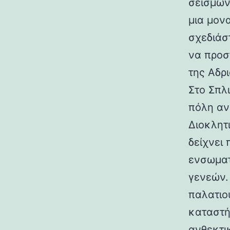
σεισμών.
μια μον
σχεδιάσ
να προσ
της Αδρι
Στο Σπλ
πόλη αν
Διοκλητ
δείχνει
ενσωματ
γενεών. 
παλατιο
καταστή
ανθεκτι