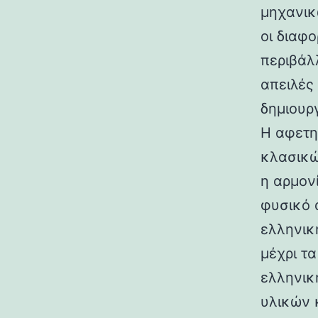
μηχανικ
οι διαφ
περιβάλ
απειλές
δημιουρ
Η αφετη
κλασικώ
η αρμον
φυσικό 
ελληνικ
μέχρι τ
ελληνικ
υλικών 