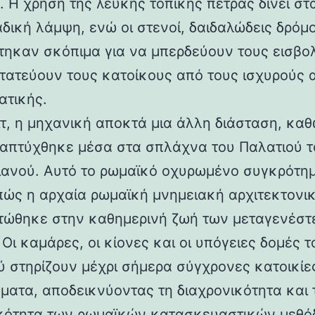
 Η χρήση της λευκής τοπικής πέτρας δίνει στα
αδική λάμψη, ενώ οι στενοί, δαιδαλώδεις δρόμο
τηκαν σκόπιμα για να μπερδεύουν τους εισβολ
τατεύουν τους κατοίκους από τους ισχυρούς 
ατικής.
ιτ, η μηχανική αποκτά μια άλλη διάσταση, καθ
απτύχθηκε μέσα στα σπλάχνα του Παλατιού τ
ιανού. Αυτό το ρωμαϊκό οχυρωμένο συγκρότη
 πώς η αρχαία ρωμαϊκή μνημειακή αρχιτεκτονι
ώθηκε στην καθημερινή ζωή των μεταγενέστ
Οι καμάρες, οι κίονες και οι υπόγειες δομές τ
ύ στηρίζουν μέχρι σήμερα σύγχρονες κατοικίε
ματα, αποδεικνύοντας τη διαχρονικότητα και 
κότητα των ρωμαϊκών κατασκευαστικών μεθόδ