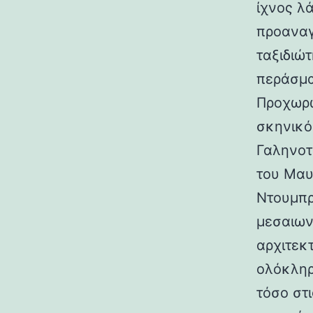
ίχνος λ
προαναγ
ταξιδιώτ
περάσμα
Προχωρώ
σκηνικό
Γαληνοτ
του Μαυ
Ντουμπρ
μεσαιων
αρχιτεκ
ολόκληρ
τόσο στι