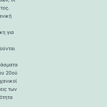
τος.
ανική
κη για
ούνται
ράσματα
ου 20ού
χανικοί
εις των
ρότητα