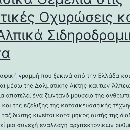
τικές Οχυρώσεις κ
Αλπικά Σιδηροδρομ
γα
αφική γραμμή που ξεκινά από την Ελλάδα και
ται μέσω της Δαλματικής Ακτής και των Άλπεω
λία αποτελεί ένα ζωντανό μουσείο της ανθρώπ
ς και της εξέλιξης της κατασκευαστικής τέχνη
 ταξιδιώτης κινείται κατά μήκος αυτής της δια
εί μια συνεχή εναλλαγή αρχιτεκτονικών ρυθμ