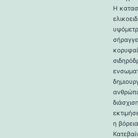
Η κατασ
ελικοει
υψόμετρο
σήραγγε
κορυφαί
σιδηρόδ
ενσωματ
δημιουρ
ανθρώπι
διάσχισ
εκτιμήσ
η βόρεια
Κατεβαί