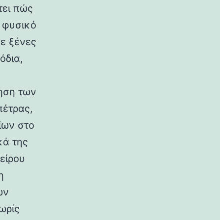
τει πώς
ο φυσικό
σε ξένες
όδια,
ηση των
πέτρας,
ίων στο
κά της
είρου
η
ων
ωρίς