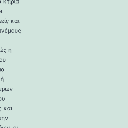
 κτίρια
ι
είς και
ανέμους
ώς η
ου
μα
κή
ερων
ου
ς και
την
ων, οι