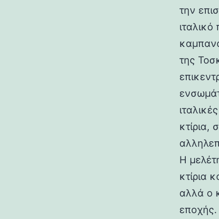
την επι
ιταλικό
καμπανα
της Τοσ
επικεντ
ενσωμάτ
ιταλικές
κτίρια,
αλληλεπ
Η μελέτη
κτίρια κ
αλλά ο 
εποχής.