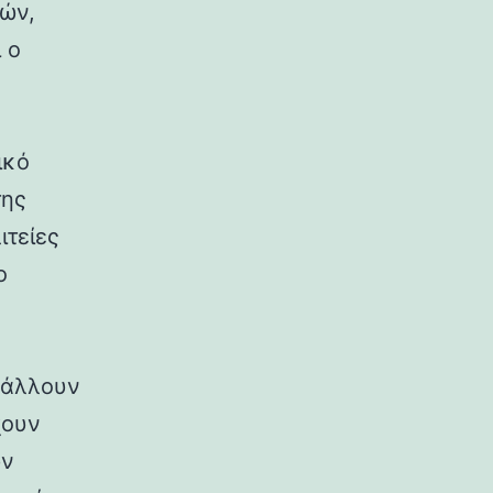
ρών,
 ο
ικό
της
ιτείες
ο
ιβάλλουν
χουν
ων