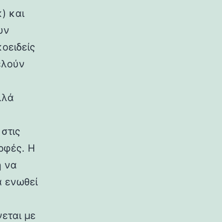
) και
υν
κοειδείς
ελούν
λλά
στις
ρφές. Η
η να
α ενωθεί
εται με