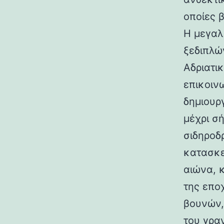
οποίες 
Η μεγαλ
ξεδιπλώ
Αδριατικ
επικοιν
δημιουρ
μέχρι σ
σιδηροδ
κατασκε
αιώνα, 
της επο
βουνών,
του γραν