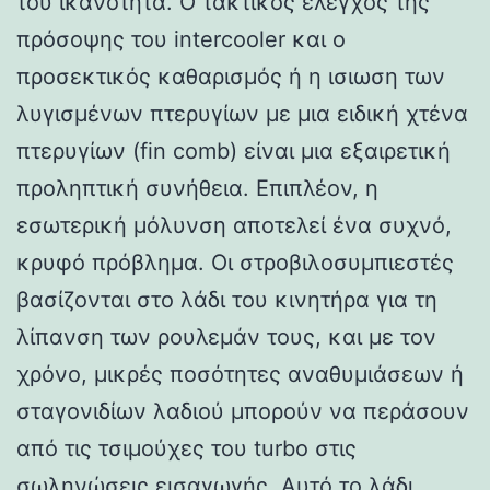
του ικανότητα. Ο τακτικός έλεγχος της
πρόσοψης του intercooler και ο
προσεκτικός καθαρισμός ή η ισιωση των
λυγισμένων πτερυγίων με μια ειδική χτένα
πτερυγίων (fin comb) είναι μια εξαιρετική
προληπτική συνήθεια. Επιπλέον, η
εσωτερική μόλυνση αποτελεί ένα συχνό,
κρυφό πρόβλημα. Οι στροβιλοσυμπιεστές
βασίζονται στο λάδι του κινητήρα για τη
λίπανση των ρουλεμάν τους, και με τον
χρόνο, μικρές ποσότητες αναθυμιάσεων ή
σταγονιδίων λαδιού μπορούν να περάσουν
από τις τσιμούχες του turbo στις
σωληνώσεις εισαγωγής. Αυτό το λάδι