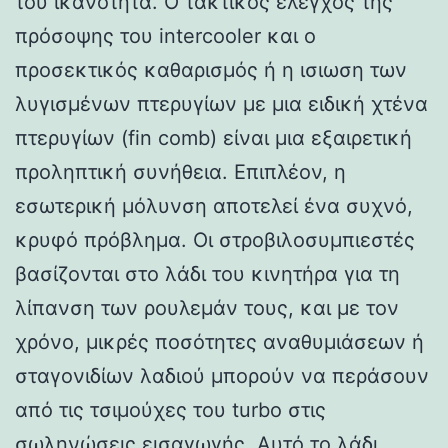
του ικανότητα. Ο τακτικός έλεγχος της
πρόσοψης του intercooler και ο
προσεκτικός καθαρισμός ή η ισιωση των
λυγισμένων πτερυγίων με μια ειδική χτένα
πτερυγίων (fin comb) είναι μια εξαιρετική
προληπτική συνήθεια. Επιπλέον, η
εσωτερική μόλυνση αποτελεί ένα συχνό,
κρυφό πρόβλημα. Οι στροβιλοσυμπιεστές
βασίζονται στο λάδι του κινητήρα για τη
λίπανση των ρουλεμάν τους, και με τον
χρόνο, μικρές ποσότητες αναθυμιάσεων ή
σταγονιδίων λαδιού μπορούν να περάσουν
από τις τσιμούχες του turbo στις
σωληνώσεις εισαγωγής. Αυτό το λάδι