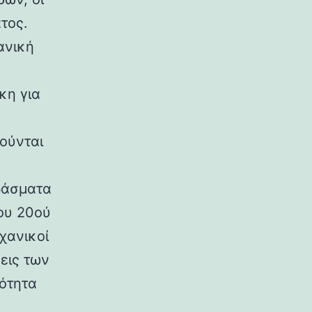
τος.
ανική
κη για
ούνται
ράσματα
ου 20ού
χανικοί
εις των
ρότητα