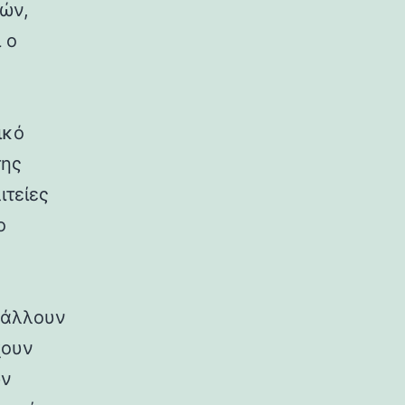
ρών,
 ο
ικό
της
ιτείες
ο
ιβάλλουν
χουν
ων