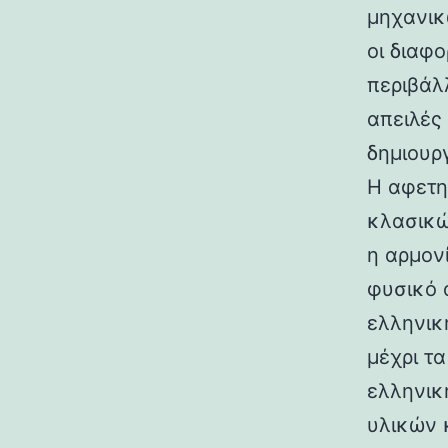
μηχανικ
οι διαφ
περιβάλ
απειλές
δημιουρ
Η αφετη
κλασικώ
η αρμον
φυσικό 
ελληνικ
μέχρι τ
ελληνικ
υλικών 