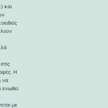
) και
υν
κοειδείς
ελούν
λλά
στις
ρφές. Η
η να
α ενωθεί
εται με