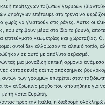
κευή περίτεχνων τοξωτών γεφυρών (βιαντούκ
δών σηράγγων επέτρεψε στα τρένα να κερδίζο
 χωρίς να γλιστρούν στις ράγες. Αυτές οι ελι
ς, που στρίβουν μέσα στο ίδιο το βουνό, αποτ
α επιτεύγματα γεωμετρίας και χωροταξίας. Οι
ρομοι αυτοί δεν αλλοίωσαν το αλπικό τοπίο, α
ώθηκαν σε αυτό με απόλυτο σεβασμό,
γώντας μια μοναδική οπτική αρμονία ανάμεσα 
νες κατασκευές και τις απόκρημνες βουνοκο
η αυτών των γραμμών επιτρέπει στον ταξιδιώτ
ει τον ανθρώπινο μόχθο που απαιτήθηκε για ν
 με τη νότια Ευρώπη.
νοντας προς την Ιταλία, η διαδρομή ολοκληρών