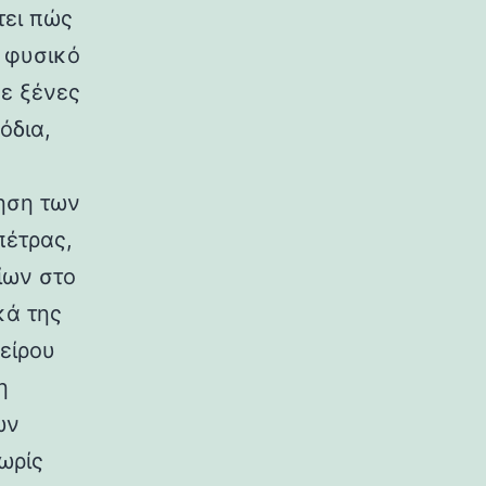
τει πώς
ο φυσικό
σε ξένες
όδια,
ηση των
πέτρας,
ίων στο
κά της
είρου
η
ων
ωρίς