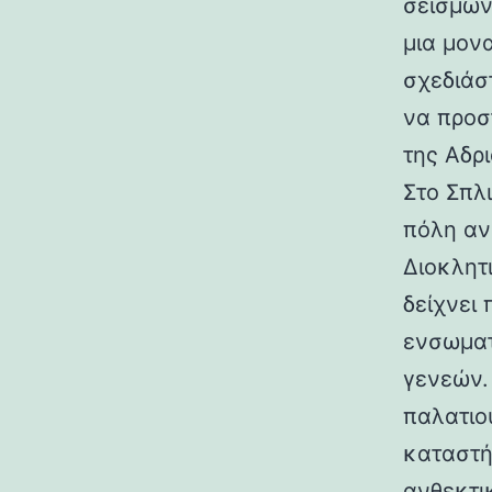
σεισμών.
μια μον
σχεδιάσ
να προσ
της Αδρι
Στο Σπλ
πόλη αν
Διοκλητ
δείχνει
ενσωματ
γενεών. 
παλατιο
καταστή
ανθεκτι