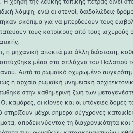
 Η χρήση της λευκής τοπικής πέτρας δίνει στα
αδική λάμψη, ενώ οι στενοί, δαιδαλώδεις δρόμο
τηκαν σκόπιμα για να μπερδεύουν τους εισβολ
τατεύουν τους κατοίκους από τους ισχυρούς 
ατικής.
ιτ, η μηχανική αποκτά μια άλλη διάσταση, καθ
απτύχθηκε μέσα στα σπλάχνα του Παλατιού τ
ιανού. Αυτό το ρωμαϊκό οχυρωμένο συγκρότη
 πώς η αρχαία ρωμαϊκή μνημειακή αρχιτεκτονι
ώθηκε στην καθημερινή ζωή των μεταγενέστ
Οι καμάρες, οι κίονες και οι υπόγειες δομές τ
ύ στηρίζουν μέχρι σήμερα σύγχρονες κατοικίε
ματα, αποδεικνύοντας τη διαχρονικότητα και 
κότητα των ρωμαϊκών κατασκευαστικών μεθόδ