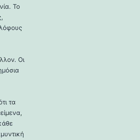
νία. Το
,
 λόφους
λλον. Οι
δημόσια
ότι τα
κείμενα,
κάθε
αμυντική