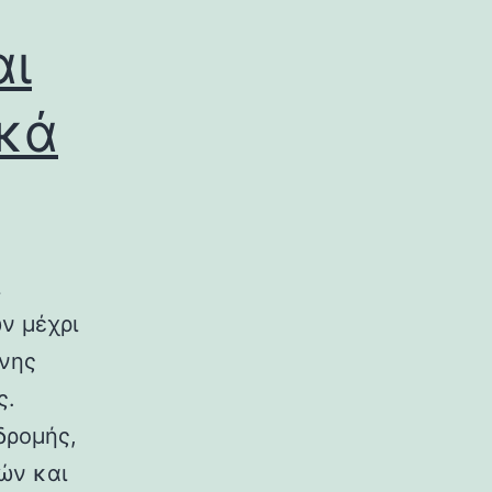
αι
ικά
ν μέχρι
ινης
ς.
δρομής,
ών και