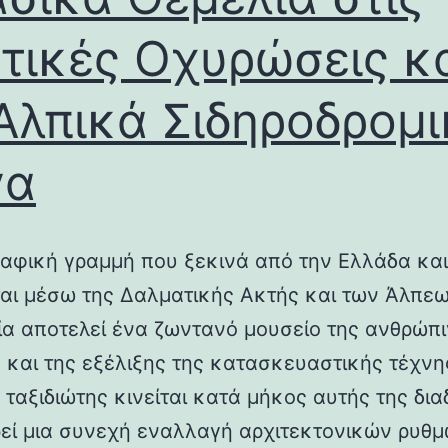
τικές Οχυρώσεις κ
Αλπικά Σιδηροδρομ
γα
αφική γραμμή που ξεκινά από την Ελλάδα και
ται μέσω της Δαλματικής Ακτής και των Άλπεω
λία αποτελεί ένα ζωντανό μουσείο της ανθρώπ
ς και της εξέλιξης της κατασκευαστικής τέχνη
 ταξιδιώτης κινείται κατά μήκος αυτής της δια
εί μια συνεχή εναλλαγή αρχιτεκτονικών ρυθμ