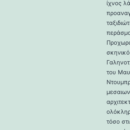
ίχνος λ
προαναγ
ταξιδιώτ
περάσμα
Προχωρώ
σκηνικό
Γαληνοτ
του Μαυ
Ντουμπρ
μεσαιων
αρχιτεκ
ολόκληρ
τόσο στι