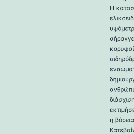
Η κατασ
ελικοει
υψόμετρο
σήραγγε
κορυφαί
σιδηρόδ
ενσωματ
δημιουρ
ανθρώπι
διάσχισ
εκτιμήσ
η βόρεια
Κατεβαί