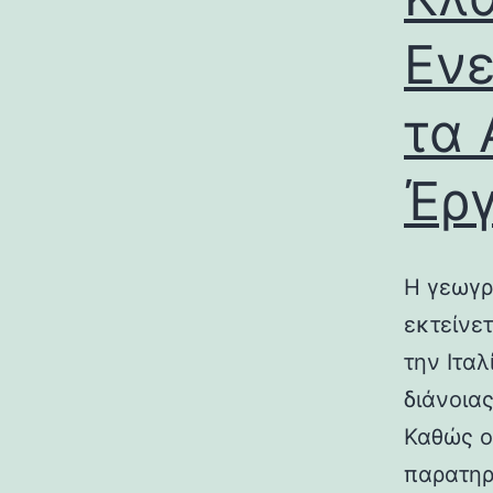
Ενε
τα 
Έρ
Η γεωγρ
εκτείνε
την Ιτα
διάνοια
Καθώς ο
παρατηρ