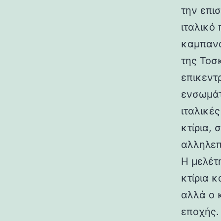
την επι
ιταλικό
καμπανα
της Τοσ
επικεντ
ενσωμάτ
ιταλικές
κτίρια,
αλληλεπ
Η μελέτη
κτίρια κ
αλλά ο 
εποχής.