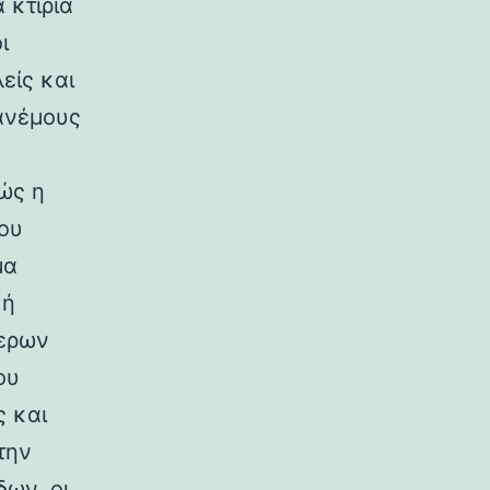
 κτίρια
ι
είς και
ανέμους
ώς η
ου
μα
κή
ερων
ου
ς και
την
ων, οι