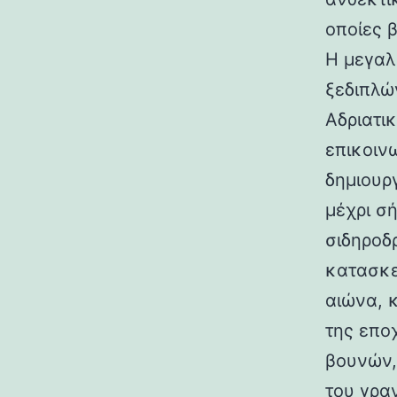
οποίες 
Η μεγαλ
ξεδιπλώ
Αδριατικ
επικοιν
δημιουρ
μέχρι σ
σιδηροδ
κατασκε
αιώνα, 
της επο
βουνών,
του γραν