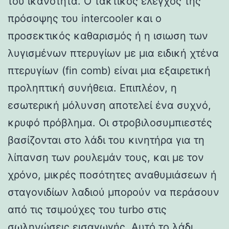
του ικανότητα. Ο τακτικός έλεγχος της
πρόσοψης του intercooler και ο
προσεκτικός καθαρισμός ή η ισιωση των
λυγισμένων πτερυγίων με μια ειδική χτένα
πτερυγίων (fin comb) είναι μια εξαιρετική
προληπτική συνήθεια. Επιπλέον, η
εσωτερική μόλυνση αποτελεί ένα συχνό,
κρυφό πρόβλημα. Οι στροβιλοσυμπιεστές
βασίζονται στο λάδι του κινητήρα για τη
λίπανση των ρουλεμάν τους, και με τον
χρόνο, μικρές ποσότητες αναθυμιάσεων ή
σταγονιδίων λαδιού μπορούν να περάσουν
από τις τσιμούχες του turbo στις
σωληνώσεις εισαγωγής. Αυτό το λάδι