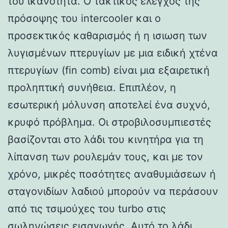
του ικανότητα. Ο τακτικός έλεγχος της
πρόσοψης του intercooler και ο
προσεκτικός καθαρισμός ή η ισιωση των
λυγισμένων πτερυγίων με μια ειδική χτένα
πτερυγίων (fin comb) είναι μια εξαιρετική
προληπτική συνήθεια. Επιπλέον, η
εσωτερική μόλυνση αποτελεί ένα συχνό,
κρυφό πρόβλημα. Οι στροβιλοσυμπιεστές
βασίζονται στο λάδι του κινητήρα για τη
λίπανση των ρουλεμάν τους, και με τον
χρόνο, μικρές ποσότητες αναθυμιάσεων ή
σταγονιδίων λαδιού μπορούν να περάσουν
από τις τσιμούχες του turbo στις
σωληνώσεις εισαγωγής. Αυτό το λάδι