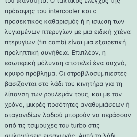
του ικανότητα. Ο τακτικός έλεγχος της
πρόσοψης του intercooler και ο
προσεκτικός καθαρισμός ή η ισιωση των
λυγισμένων πτερυγίων με μια ειδική χτένα
πτερυγίων (fin comb) είναι μια εξαιρετική
προληπτική συνήθεια. Επιπλέον, η
εσωτερική μόλυνση αποτελεί ένα συχνό,
κρυφό πρόβλημα. Οι στροβιλοσυμπιεστές
βασίζονται στο λάδι του κινητήρα για τη
λίπανση των ρουλεμάν τους, και με τον
χρόνο, μικρές ποσότητες αναθυμιάσεων ή
σταγονιδίων λαδιού μπορούν να περάσουν
από τις τσιμούχες του turbo στις
σωληνώσεις εισαγωγής. Αυτό το λάδι