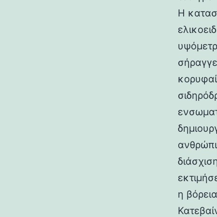
Η κατασ
ελικοει
υψόμετρο
σήραγγε
κορυφαί
σιδηρόδ
ενσωματ
δημιουρ
ανθρώπι
διάσχισ
εκτιμήσ
η βόρεια
Κατεβαί