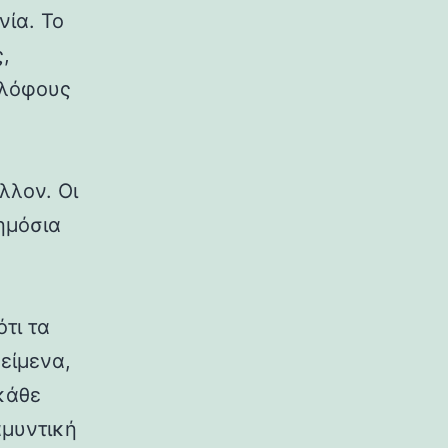
νία. Το
,
 λόφους
λλον. Οι
δημόσια
ότι τα
κείμενα,
κάθε
αμυντική