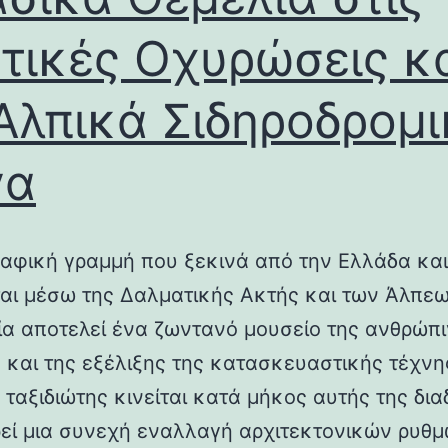
τικές Οχυρώσεις κ
Αλπικά Σιδηροδρομ
γα
αφική γραμμή που ξεκινά από την Ελλάδα και
ται μέσω της Δαλματικής Ακτής και των Άλπεω
λία αποτελεί ένα ζωντανό μουσείο της ανθρώπ
ς και της εξέλιξης της κατασκευαστικής τέχνη
 ταξιδιώτης κινείται κατά μήκος αυτής της δια
εί μια συνεχή εναλλαγή αρχιτεκτονικών ρυθμ