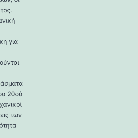
τος.
ανική
κη για
ούνται
ράσματα
ου 20ού
χανικοί
εις των
ρότητα