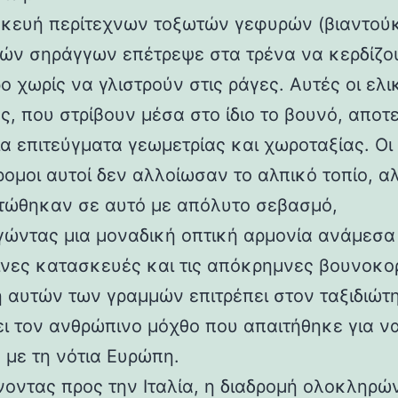
κευή περίτεχνων τοξωτών γεφυρών (βιαντούκ
δών σηράγγων επέτρεψε στα τρένα να κερδίζο
 χωρίς να γλιστρούν στις ράγες. Αυτές οι ελι
ς, που στρίβουν μέσα στο ίδιο το βουνό, αποτ
α επιτεύγματα γεωμετρίας και χωροταξίας. Οι
ρομοι αυτοί δεν αλλοίωσαν το αλπικό τοπίο, α
ώθηκαν σε αυτό με απόλυτο σεβασμό,
γώντας μια μοναδική οπτική αρμονία ανάμεσα 
νες κατασκευές και τις απόκρημνες βουνοκο
η αυτών των γραμμών επιτρέπει στον ταξιδιώτ
ει τον ανθρώπινο μόχθο που απαιτήθηκε για ν
 με τη νότια Ευρώπη.
νοντας προς την Ιταλία, η διαδρομή ολοκληρών