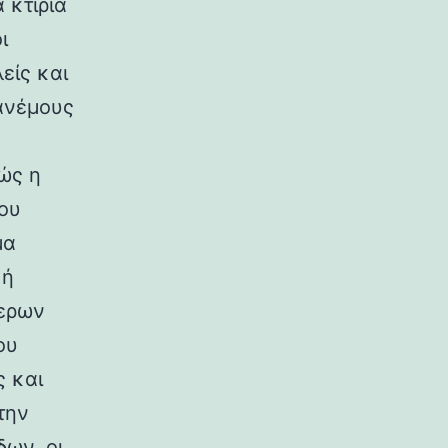
 κτίρια
ι
είς και
ανέμους
ώς η
ου
μα
κή
ερων
ου
ς και
την
ων, οι