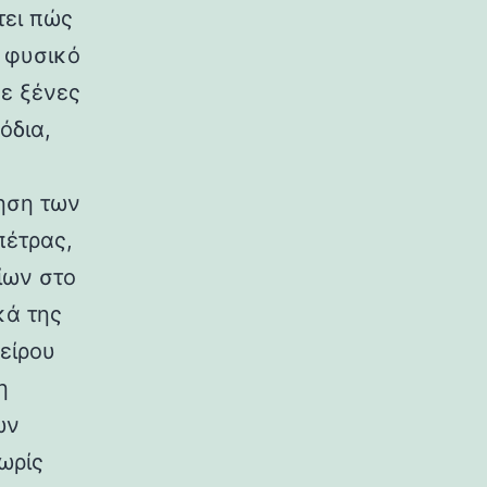
τει πώς
ο φυσικό
σε ξένες
όδια,
ηση των
πέτρας,
ίων στο
κά της
είρου
η
ων
ωρίς