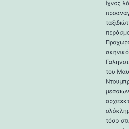
ίχνος λ
προαναγ
ταξιδιώτ
περάσμα
Προχωρώ
σκηνικό
Γαληνοτ
του Μαυ
Ντουμπρ
μεσαιων
αρχιτεκ
ολόκληρ
τόσο στι