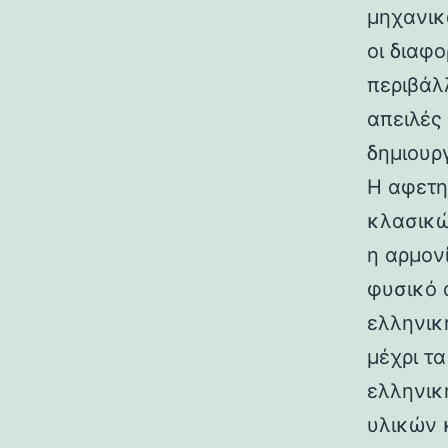
μηχανικ
οι διαφ
περιβάλ
απειλές
δημιουρ
Η αφετη
κλασικώ
η αρμον
φυσικό 
ελληνικ
μέχρι τ
ελληνικ
υλικών 