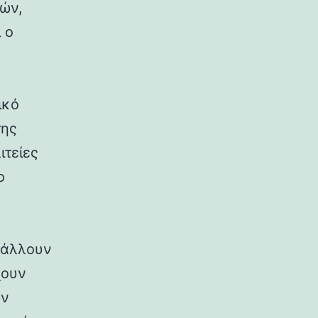
ρών,
 ο
ικό
της
ιτείες
ο
ιβάλλουν
χουν
ων