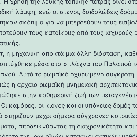
 Η χρήση της λευκής τοπικής πέτρας δίνει στα
αδική λάμψη, ενώ οι στενοί, δαιδαλώδεις δρόμο
τηκαν σκόπιμα για να μπερδεύουν τους εισβολ
τατεύουν τους κατοίκους από τους ισχυρούς 
ατικής.
ιτ, η μηχανική αποκτά μια άλλη διάσταση, καθ
απτύχθηκε μέσα στα σπλάχνα του Παλατιού τ
ιανού. Αυτό το ρωμαϊκό οχυρωμένο συγκρότη
 πώς η αρχαία ρωμαϊκή μνημειακή αρχιτεκτονι
ώθηκε στην καθημερινή ζωή των μεταγενέστ
Οι καμάρες, οι κίονες και οι υπόγειες δομές τ
ύ στηρίζουν μέχρι σήμερα σύγχρονες κατοικίε
ματα, αποδεικνύοντας τη διαχρονικότητα και 
κότητα των ρωμαϊκών κατασκευαστικών μεθόδ