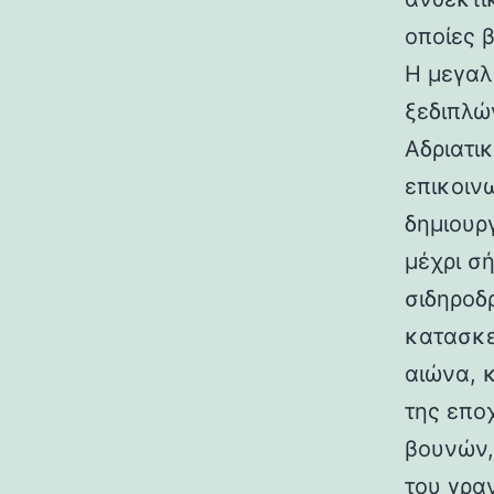
οποίες 
Η μεγαλ
ξεδιπλώ
Αδριατικ
επικοιν
δημιουρ
μέχρι σ
σιδηροδ
κατασκε
αιώνα, 
της επο
βουνών,
του γραν