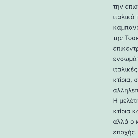
την επι
ιταλικό
καμπανα
της Τοσ
επικεντ
ενσωμάτ
ιταλικές
κτίρια,
αλληλεπ
Η μελέτη
κτίρια κ
αλλά ο 
εποχής.