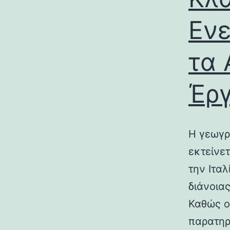
Ενε
τα 
Έρ
Η γεωγρ
εκτείνε
την Ιτα
διάνοια
Καθώς ο
παρατηρ