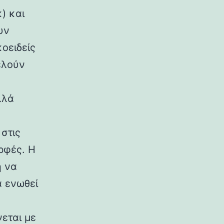
) και
υν
κοειδείς
ελούν
λλά
στις
ρφές. Η
η να
α ενωθεί
εται με