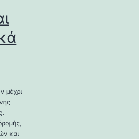
αι
ικά
ν μέχρι
ινης
ς.
δρομής,
ών και