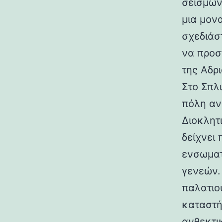
σεισμών.
μια μον
σχεδιάσ
να προσ
της Αδρι
Στο Σπλ
πόλη αν
Διοκλητ
δείχνει
ενσωματ
γενεών. 
παλατιο
καταστή
ανθεκτι