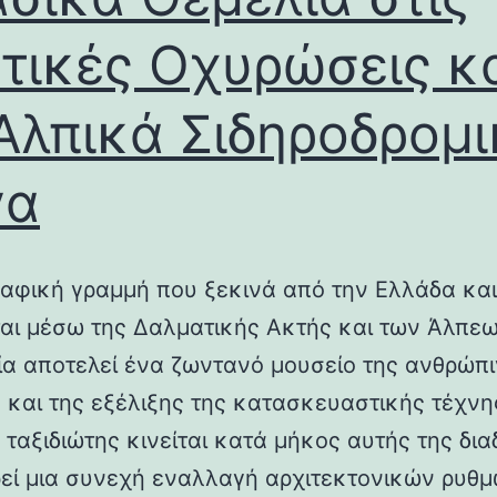
τικές Οχυρώσεις κ
Αλπικά Σιδηροδρομ
γα
αφική γραμμή που ξεκινά από την Ελλάδα και
ται μέσω της Δαλματικής Ακτής και των Άλπεω
λία αποτελεί ένα ζωντανό μουσείο της ανθρώπ
ς και της εξέλιξης της κατασκευαστικής τέχνη
 ταξιδιώτης κινείται κατά μήκος αυτής της δια
εί μια συνεχή εναλλαγή αρχιτεκτονικών ρυθμ