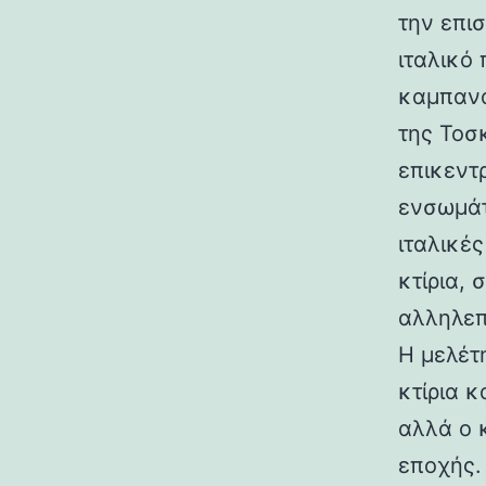
την επι
ιταλικό
καμπανα
της Τοσ
επικεντ
ενσωμάτ
ιταλικές
κτίρια,
αλληλεπ
Η μελέτη
κτίρια κ
αλλά ο 
εποχής.