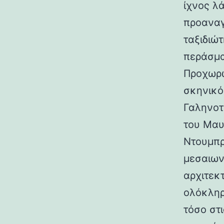
ίχνος λ
προαναγ
ταξιδιώτ
περάσμα
Προχωρώ
σκηνικό
Γαληνοτ
του Μαυ
Ντουμπρ
μεσαιων
αρχιτεκ
ολόκληρ
τόσο στι