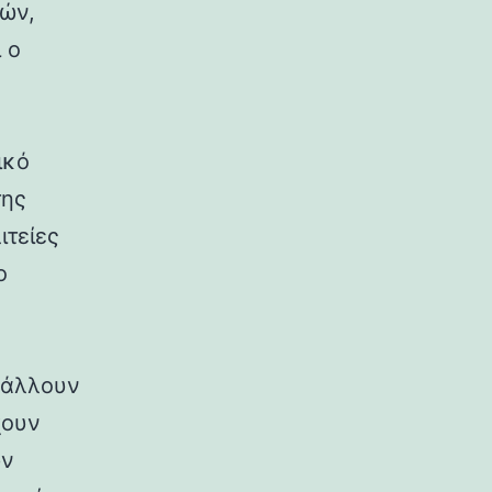
ρών,
 ο
ικό
της
ιτείες
ο
ιβάλλουν
χουν
ων