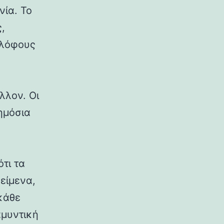
νία. Το
,
 λόφους
λλον. Οι
δημόσια
ότι τα
κείμενα,
κάθε
αμυντική