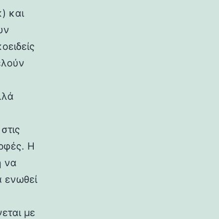
) και
υν
κοειδείς
ελούν
λλά
στις
ρφές. Η
η να
α ενωθεί
εται με