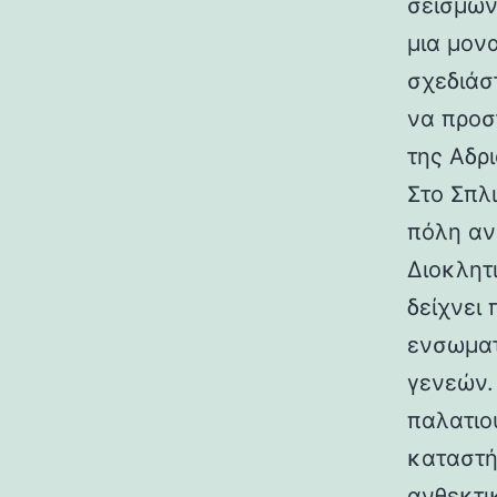
σεισμών.
μια μον
σχεδιάσ
να προσ
της Αδρι
Στο Σπλ
πόλη αν
Διοκλητ
δείχνει
ενσωματ
γενεών. 
παλατιο
καταστή
ανθεκτι