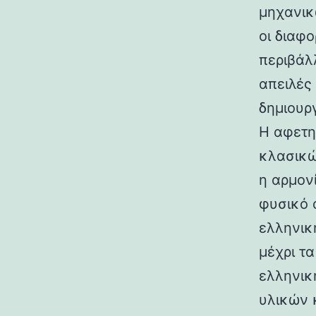
μηχανικ
οι διαφ
περιβάλ
απειλές
δημιουρ
Η αφετη
κλασικώ
η αρμον
φυσικό 
ελληνικ
μέχρι τ
ελληνικ
υλικών 