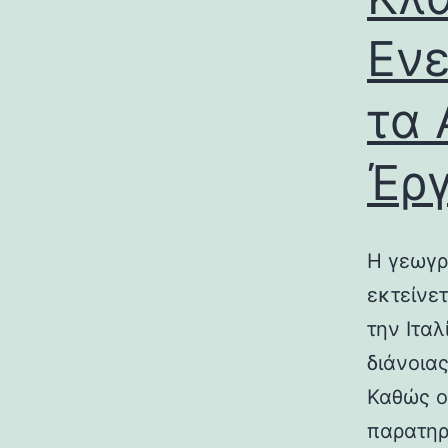
Ενε
τα 
Έρ
Η γεωγρ
εκτείνε
την Ιτα
διάνοια
Καθώς ο
παρατηρ