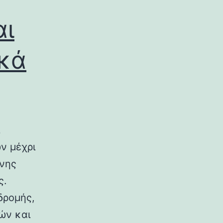
αι
ικά
ν μέχρι
ινης
ς.
δρομής,
ών και