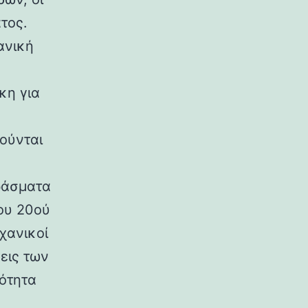
τος.
ανική
κη για
ούνται
ράσματα
ου 20ού
χανικοί
εις των
ρότητα