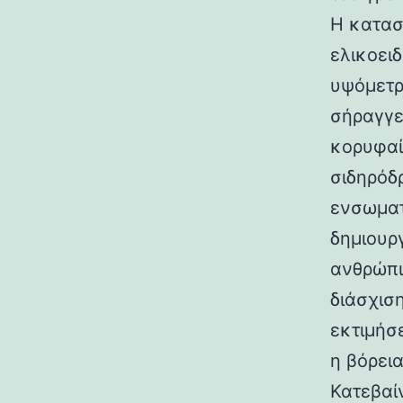
Η κατασ
ελικοει
υψόμετρο
σήραγγε
κορυφαί
σιδηρόδ
ενσωματ
δημιουρ
ανθρώπι
διάσχισ
εκτιμήσ
η βόρεια
Κατεβαί