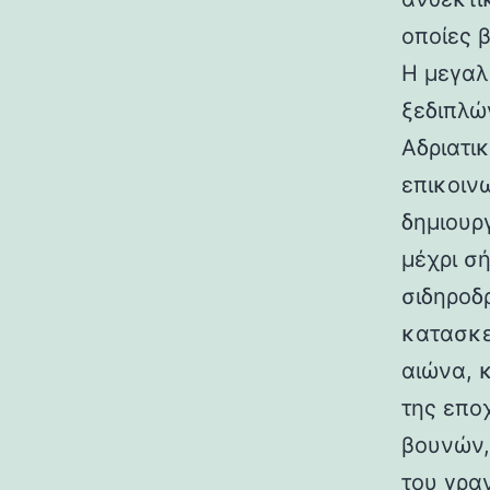
οποίες 
Η μεγαλ
ξεδιπλώ
Αδριατικ
επικοιν
δημιουρ
μέχρι σ
σιδηροδ
κατασκε
αιώνα, 
της επο
βουνών,
του γραν