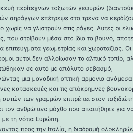
κευή περίτεχνων τοξωτών γεφυρών (βιαντούκ
δών σηράγγων επέτρεψε στα τρένα να κερδίζο
 χωρίς να γλιστρούν στις ράγες. Αυτές οι ελι
ς, που στρίβουν μέσα στο ίδιο το βουνό, αποτ
α επιτεύγματα γεωμετρίας και χωροταξίας. Οι
ρομοι αυτοί δεν αλλοίωσαν το αλπικό τοπίο, α
ώθηκαν σε αυτό με απόλυτο σεβασμό,
γώντας μια μοναδική οπτική αρμονία ανάμεσα 
νες κατασκευές και τις απόκρημνες βουνοκο
η αυτών των γραμμών επιτρέπει στον ταξιδιώτ
ει τον ανθρώπινο μόχθο που απαιτήθηκε για ν
 με τη νότια Ευρώπη.
νοντας προς την Ιταλία, η διαδρομή ολοκληρών