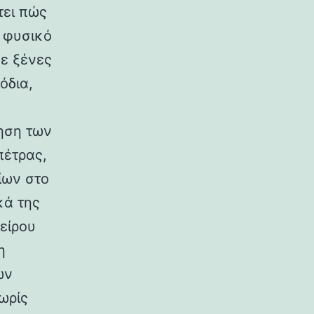
τει πώς
ο φυσικό
σε ξένες
όδια,
ηση των
πέτρας,
ίων στο
κά της
είρου
η
ων
ωρίς