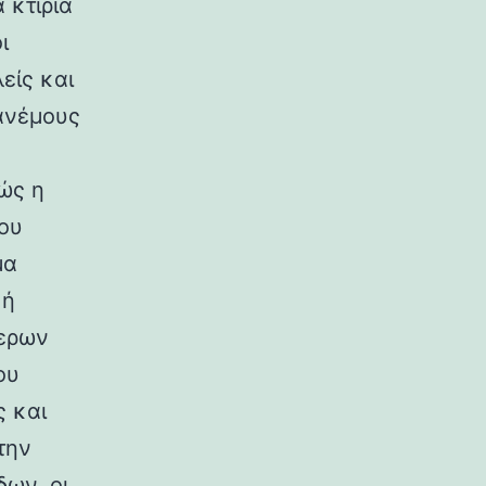
 κτίρια
ι
είς και
ανέμους
ώς η
ου
μα
κή
ερων
ου
ς και
την
ων, οι