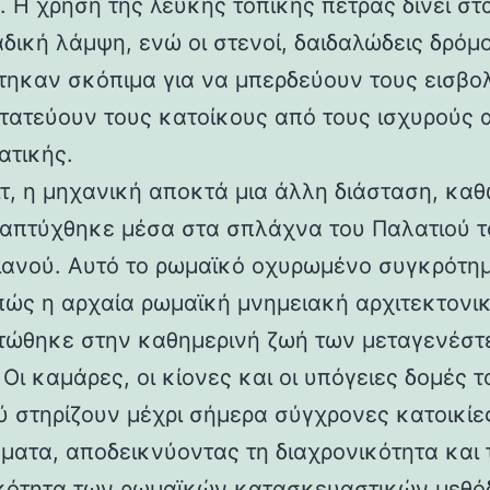
 Η χρήση της λευκής τοπικής πέτρας δίνει στα
αδική λάμψη, ενώ οι στενοί, δαιδαλώδεις δρόμο
τηκαν σκόπιμα για να μπερδεύουν τους εισβολ
τατεύουν τους κατοίκους από τους ισχυρούς 
ατικής.
ιτ, η μηχανική αποκτά μια άλλη διάσταση, καθ
απτύχθηκε μέσα στα σπλάχνα του Παλατιού τ
ιανού. Αυτό το ρωμαϊκό οχυρωμένο συγκρότη
 πώς η αρχαία ρωμαϊκή μνημειακή αρχιτεκτονι
ώθηκε στην καθημερινή ζωή των μεταγενέστ
Οι καμάρες, οι κίονες και οι υπόγειες δομές τ
ύ στηρίζουν μέχρι σήμερα σύγχρονες κατοικίε
ματα, αποδεικνύοντας τη διαχρονικότητα και 
κότητα των ρωμαϊκών κατασκευαστικών μεθόδ